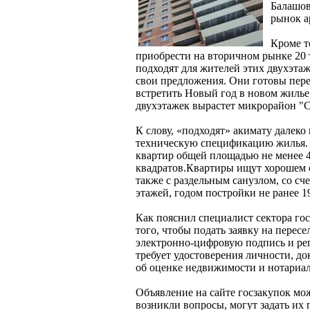
Балашов
рынок а
Кроме т
приобрести на вторичном рынке 20 
подходят для жителей этих двухэта
свои предложения. Они готовы перее
встретить Новый год в новом жилье,
двухэтажек вырастет микрорайон "
К слову, «подходят» акимату далек
техническую спецификацию жилья. 
квартир общей площадью не менее 
квадратов.Квартиры ищут хорошем с
также с раздельным санузлом, со сч
этажей, годом постройки не ранее 1
Как пояснил специалист сектора г
того, чтобы подать заявку на перес
электронно-цифровую подпись и рег
требует удостоверения личности, д
об оценке недвижимости и нотариал
Объявление на сайте госзакупок мо
возникли вопросы, могут задать их 