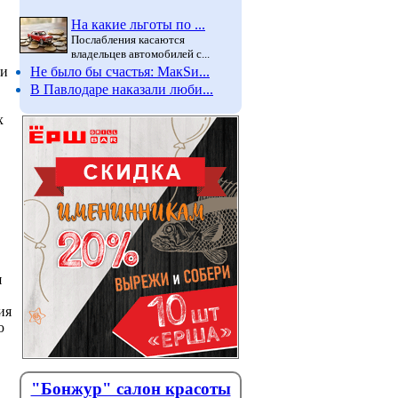
На какие льготы по ...
Послабления касаются
владельцев автомобилей с...
Не было бы счастья: МакSи...
ди
В Павлодаре наказали люби...
х
я
ия
ю
"Бонжур" салон красоты