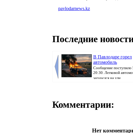
pavlodarnews.kz
Последние новости
В Павлодаре горел
автомобиль
Сообщение поступило 5
20:30. Легковой автом
загорелся на ули...
Комментарии:
Нет комментари