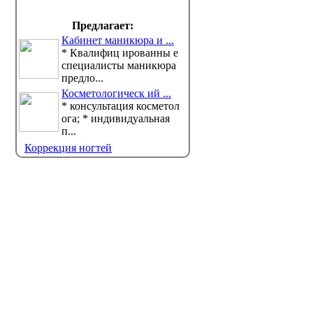
Предлагает:
Кабинет маникюра и ...
* Квалифиц ированны е
специалисты маникюра
предло...
Косметологическ ий ...
* консультация косметол
ога; * индивидуальная
п...
7 августа павлодарцев
На наб
приглашают на арбузный
появилс
Коррекция ногтей
фестиваль
Большое 
посвящен
Традиционный фестиваль "Қарбыз
думаны" проведут 7 августа в селе
Прииртышь