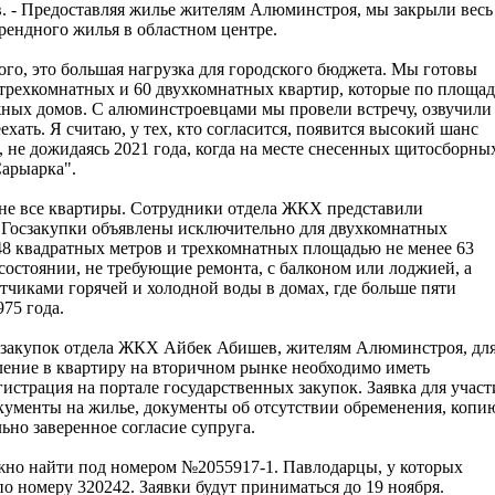
. - Предоставляя жилье жителям Алюминстроя, мы закрыли весь
рендного жилья в областном центре.
ого, это большая нагрузка для городского бюджета. Мы готовы
трехкомнатных и 60 двухкомнатных квартир, которые по площа
жных домов. С алюминстроевцами мы провели встречу, озвучили
хать. Я считаю, у тех, кто согласится, появится высокий шанс
 не дожидаясь 2021 года, когда на месте снесенных щитосборны
Сарыарка".
о не все квартиры. Сотрудники отдела ЖКХ представили
Госзакупки объявлены исключительно для двухкомнатных
48 квадратных метров и трехкомнатных площадью не менее 63
остоянии, не требующие ремонта, с балконом или лоджией, а
етчиками горячей и холодной воды в домах, где больше пяти
975 года.
осзакупок отдела ЖКХ Айбек Абишев, жителям Алюминстроя, дл
еление в квартиру на вторичном рынке необходимо иметь
истрация на портале государственных закупок. Заявка для участ
окументы на жилье, документы об отсутствии обременения, копи
ьно заверенное согласие супруга.
жно найти под номером №2055917-1. Павлодарцы, у которых
по номеру 320242. Заявки будут приниматься до 19 ноября.