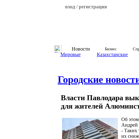
вход / регистрация
Новости
Бизнес
Спр
Мировые
Казахстанские
Городские новост
Власти Павлодара вы
для жителей Алюминс
Об этом
Андрей 
- Таких
их сниж