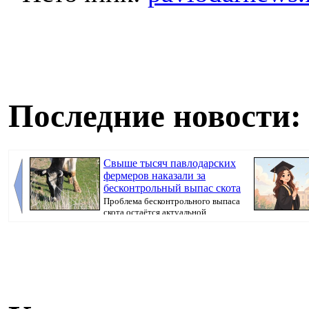
Последние новости:
Свыше тысяч павлодарских
фермеров наказали за
бесконтрольный выпас скота
Проблема бесконтрольного выпаса
скота остаётся актуальной,
передает Pavlo...
корресп...