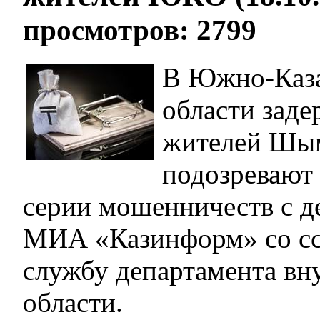
просмотров: 2799
В Южно-Каза
области заде
жителей Шым
подозревают
серии мошенничеств с д
МИА «Казинформ» со сс
службу департамента вн
области.