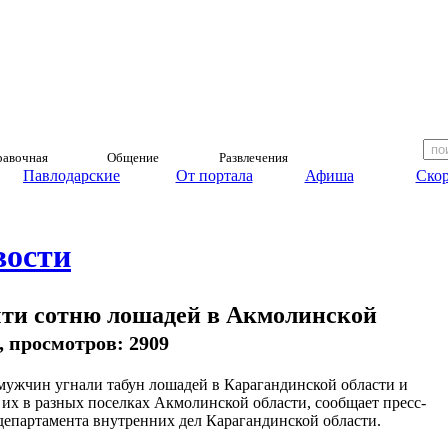
авочная
Общение
Развлечения
Павлодарские
От портала
Афиша
Скор
вости
ти сотню лошадей в Акмолинской
), просмотров: 2909
мужчин угнали табун лошадей в Карагандинской области и
 их в разных поселках Акмолинской области, сообщает пресс-
департамента внутренних дел Карагандинской области.