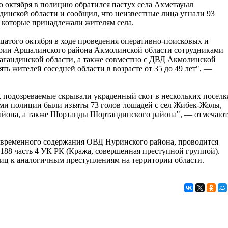
о октября в полицию обратился пастух села Ахметауыл
динской области и сообщил, что неизвестные лица угнали 93
 которые принадлежали жителям села.
цатого октября в ходе проведения оперативно-поисковых и
рии Аршалинского района Акмолинской области сотрудниками
гандинской области, а также совместно с ДВД Акмолинской
ть жителей соседней области в возрасте от 35 до 49 лет", —
я, подозреваемые скрывали украденный скот в нескольких поселк
ми полиции были изъяты 73 голов лошадей с сел Жибек-Жолы,
айона, а также Шортанды Шортандинского района", — отмечают
 временного содержания ОВД Нуринского района, проводится
 188 часть 4 УК РК (Кража, совершенная преступной группой).
лиц к аналогичным преступлениям на территории области.