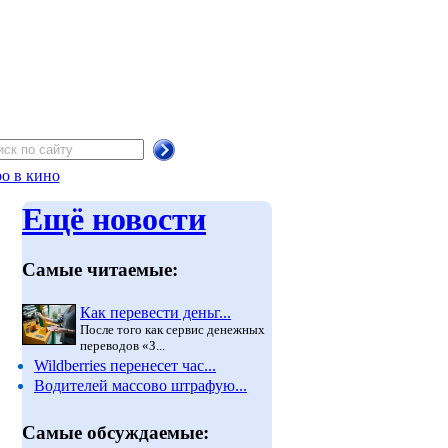
о в кино
Ещё новости
Самые читаемые:
Как перевести деньг...
После того как сервис денежных
переводов «З...
Wildberries перенесет час...
Водителей массово штрафую...
Самые обсуждаемые: