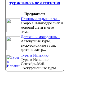
туристическое агентство
Предлагает:
Что происходит с курсом
Сигаре
Пляжный отдых на зи...
тенге, объяснили в Нацбанке
Казахст
Скоро в Павлодаре снег и
Национальный банк Казахстана
В Казахс
морозы! Лети в лето
прокомментировал ситуацию на
минималь
зим...
валютном рынке и ...
сигареты.
Детский и молодежны...
Автобусные туры,
экскурсионные туры,
детские лагер...
Туры в Испанию
Туры в Испанию.
Сентябрь-Май.
Экскурсионные туры.
д