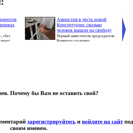
:
ациентов
Амнистия в честь новой
линиках
Конституции: сколько
человек вышли на свободу
, «без
Первый заместитель председателя
олжает
Комитета уголовно-
исполнительной системы МВ...
ев. Почему бы Вам не оставить свой?
омментарий
зарегистрируйтесь
и
войдите на сайт
по
своим именем.