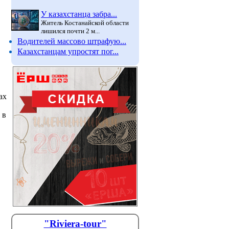
У казахстанца забра...
Житель Костанайской области
лишился почти 2 м...
Водителей массово штрафую...
Казахстанцам упростят пог...
ах
 в
"Riviera-tour"