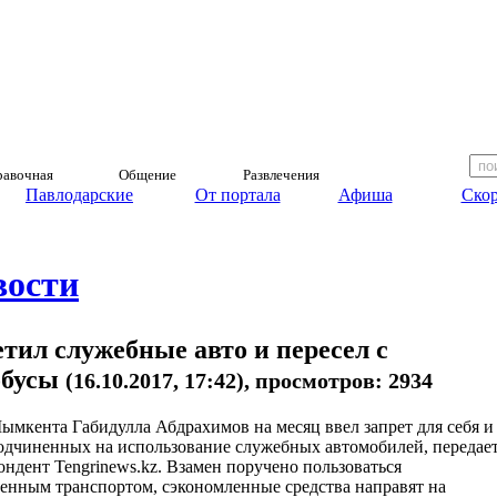
авочная
Общение
Развлечения
Павлодарские
От портала
Афиша
Скор
вости
ил служебные авто и пересел с
обусы
(16.10.2017, 17:42), просмотров: 2934
мкента Габидулла Абдрахимов на месяц ввел запрет для себя и
одчиненных на использование служебных автомобилей, передае
ондент Tengrinews.kz. Взамен поручено пользоваться
енным транспортом, сэкономленные средства направят на