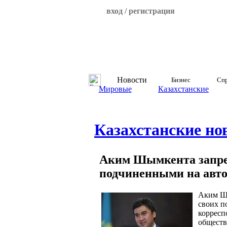
вход / регистрация
Новости
Бизнес
Спр
Мировые
Казахстанские
Казахстанские но
Аким Шымкента запрет
подчиненными на авт
Аким Шы
своих п
корресп
обществ