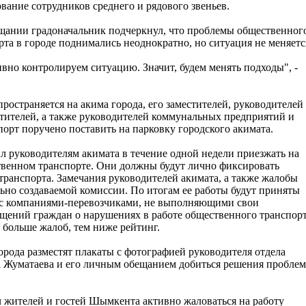
вание сотрудников среднего и рядового звеньев.
щании градоначальник подчеркнул, что проблемы общественног
рта в городе поднимались неоднократно, но ситуация не меняетс
вно контролируем ситуацию. Значит, будем менять подходы", -
ространяется на акима города, его заместителей, руководителей
стителей, а также руководителей коммунальных предприятий и
орт поручено поставить на парковку городского акимата.
 руководителям акимата в течение одной недели приезжать на
ственном транспорте. Они должны будут лично фиксировать
транспорта. Замечания руководителей акимата, а также жалобы
ьно создаваемой комиссии. По итогам ее работы будут приняты
 с компаниями-перевозчиками, не выполняющими свои
общений граждан о нарушениях в работе общественного транспор
 больше жалоб, тем ниже рейтинг.
города разместят плакаты с фотографией руководителя отдела
а Жуматаева и его личным обещанием добиться решения проблем
л жителей и гостей Шымкента активно жаловаться на работу