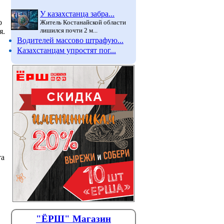
У казахстанца забра...
о
Житель Костанайской области
лишился почти 2 м...
я.
Водителей массово штрафую...
Казахстанцам упростят пог...
та
"ЁРШ" Магазин