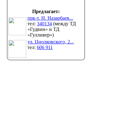
Предлагает:
прк-т. Н. Назарбаев...
тел:
340134
(между ТД
«Гудвин» и ТД
«Гулливер»)
ул. Циолковского, 2...
тел:
606 911