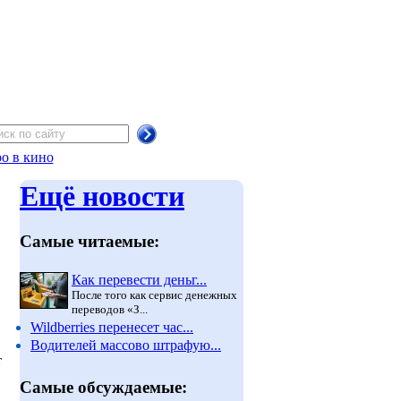
о в кино
Ещё новости
Самые читаемые:
Как перевести деньг...
После того как сервис денежных
переводов «З...
Wildberries перенесет час...
Водителей массово штрафую...
т
Самые обсуждаемые: