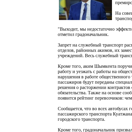
премиро
На сове
транспо
"Выходит, мы недостаточно эффекти
отметил градоначальник.
Запрет на служебный транспорт расп
отделов, районных акимов, их заме
учреждений. Весь служебный трансп
Кроме того, аким Шымкента поручил
работу и уезжать с работы на обще
нарушения в работе общественного 
пассажиров будут переданы специал
решения о расторжении контрактов
обязательства. Также на основе со
появится рейтинг перевозчиков: чем
Сообщается, что во всех автобусах 
пассажирского транспорта Куатжан
городского транспорта.
Кроме того, градоначальник призва