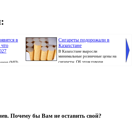
:
явятся в
Сигареты подорожали в
 что
Казахстане
027
В Казахстане выросли
минимальные розничные цены на
сигареты. Об этом говори...
ения (МП)
прогр...
направл
ев. Почему бы Вам не оставить свой?