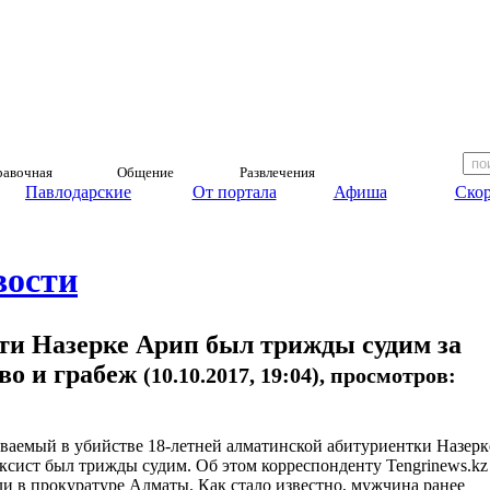
авочная
Общение
Развлечения
Павлодарские
От портала
Афиша
Скор
вости
ти Назерке Арип был трижды судим за
во и грабеж
(10.10.2017, 19:04), просмотров:
ваемый в убийстве 18-летней алматинской абитуриентки Назерк
ксист был трижды судим. Об этом корреспонденту Tengrinews.kz
и в прокуратуре Алматы. Как стало известно, мужчина ранее