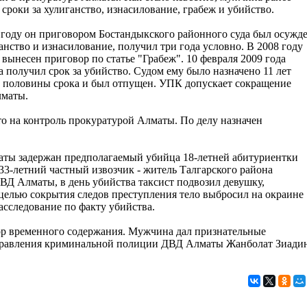
 сроки за хулиганство, изнасилование, грабеж и убийство.
 году он приговором Бостандыкского районного суда был осужд
ганство и изнасилование, получил три года условно. В 2008 году
 вынесен приговор по статье "Грабеж". 10 февраля 2009 года
 получил срок за убийство. Судом ему было назначено 11 лет
 половины срока и был отпущен. УПК допускает сокращение
лматы.
то на контроль прокуратурой Алматы. По делу назначен
маты задержан предполагаемый убийца 18-летней абитуриентки
33-летний частный извозчик - житель Талгарского района
Д Алматы, в день убийства таксист подвозил девушку,
 целью сокрытия следов преступления тело выбросил на окраине
асследование по факту убийства.
ор временного содержания. Мужчина дал признательные
управления криминальной полиции ДВД Алматы Жанболат Зиади