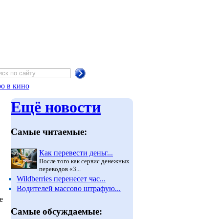
о в кино
Ещё новости
Самые читаемые:
Как перевести деньг...
После того как сервис денежных
переводов «З...
Wildberries перенесет час...
Водителей массово штрафую...
е
Самые обсуждаемые: