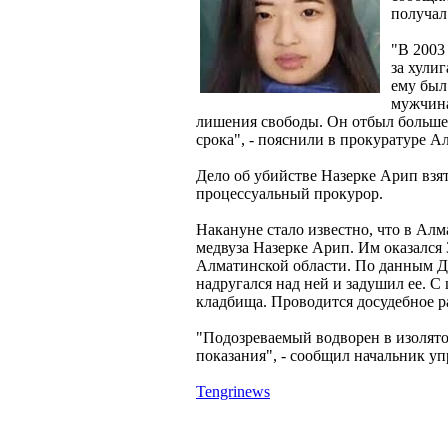
получал
"В 2003
за хули
ему был
мужчина
лишения свободы. Он отбыл больше
срока", - пояснили в прокуратуре А
Дело об убийстве Назерке Арип взя
процессуальный прокурор.
Накануне стало известно, что в Ал
медвуза Назерке Арип. Им оказался 
Алматинской области. По данным ДВ
надругался над ней и задушил ее. С
кладбища. Проводится досудебное р
"Подозреваемый водворен в изолят
показания", - сообщил начальник 
Tengrinews