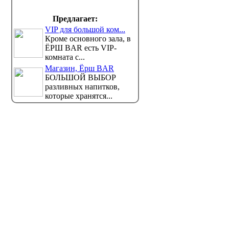
Предлагает:
VIP для большой ком...
Кроме основного зала, в
ЁРШ BAR есть VIP-
Казахстанцам станет проще
Правил
комната с...
оформить ипотеку: Отбасы
измени
Магазин, Ёрш BAR
банк расширил список
Казахст
БОЛЬШОЙ ВЫБОР
подходящего жилья
«Здоров»
разливных напитков,
изменени
Отбасы банк расширил список
которые хранятся...
мости, которую можно приобрести в ипот...
болеть». В поликлини...