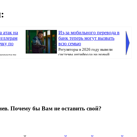
:
 атак на
Из-за мобильного перевода в
 селлерам
банк теперь могут вызвать
чку по
всю семью
Регуляторы в 2026 году вывели
системы антифрода на новый
ниматели,
l...
уровень. Теперь ...
недвижи
ев. Почему бы Вам не оставить свой?