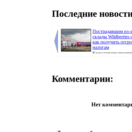
Последние новости
Пострадавшим из-за
склады Wildberries
как получить отсро
налогам
Казахстанские предпри
потерявшие товары после атак на склады Wi
Комментарии:
Нет комментари