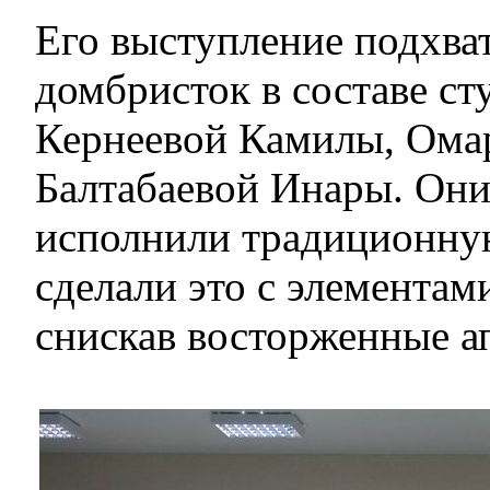
Его выступление подхва
домбристок в составе ст
Кернеевой Камилы, Ома
Балтабаевой Инары. Они
исполнили традиционну
сделали это с элементам
снискав восторженные а