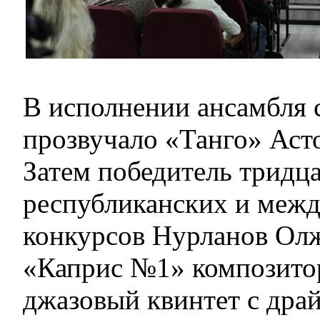
В исполнении ансамбля 
прозвучало «Танго» Аст
Затем победитель тридц
республиканских и меж
конкурсов Нурланов Ол
«Каприс №1» композитор
джазовый квинтет с дра