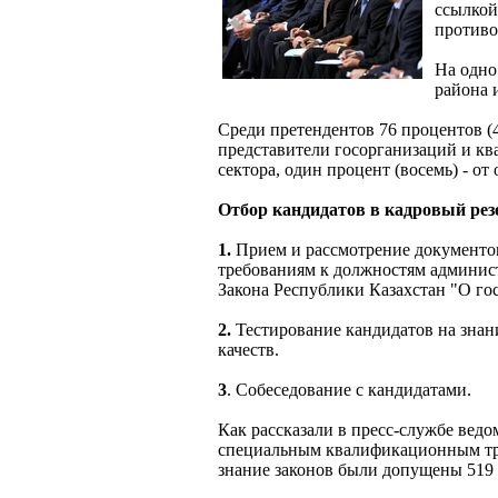
ссылкой
противо
На одно
района 
Среди претендентов 76 процентов (4
представители госорганизаций и ква
сектора, один процент (восемь) - от
Отбор кандидатов в кадровый резе
1.
Прием и рассмотрение документо
требованиям к должностям админис
Закона Республики Казахстан "О го
2.
Тестирование кандидатов на знан
качеств.
3
. Собеседование с кандидатами.
Как рассказали в пресс-службе ведо
специальным квалификационным тре
знание законов были допущены 519 