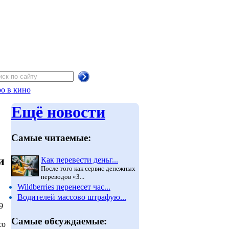
о в кино
Ещё новости
Самые читаемые:
и
Как перевести деньг...
После того как сервис денежных
переводов «З...
Wildberries перенесет час...
Водителей массово штрафую...
9
Самые обсуждаемые:
со