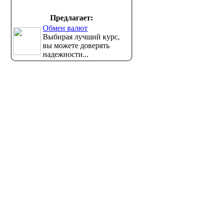
Предлагает:
Обмен валют
Выбирая лучший курс,
вы можете доверять
надежности...
Новые предметы появятся в
Графа «
школах Казахстана: что
выборах