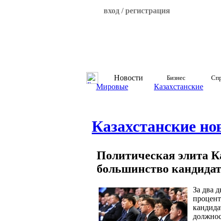
вход / регистрация
Новости
Бизнес
Спр
Мировые
Казахстанские
Казахстанские но
Политическая элита К
большинство кандида
За два 
процент
кандида
должнос