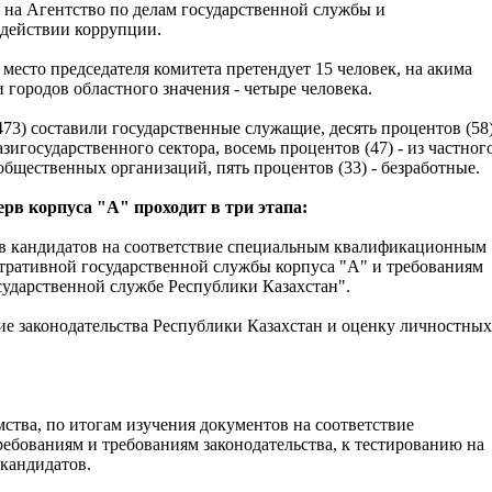
 на Агентство по делам государственной службы и
действии коррупции.
 место председателя комитета претендует 15 человек, на акима
и городов областного значения - четыре человека.
73) составили государственные служащие, десять процентов (58)
зигосударственного сектора, восемь процентов (47) - из частног
 общественных организаций, пять процентов (33) - безработные.
рв корпуса "А" проходит в три этапа:
в кандидатов на соответствие специальным квалификационным
тративной государственной службы корпуса "А" и требованиям
сударственной службе Республики Казахстан".
ие законодательства Республики Казахстан и оценку личностных
мства, по итогам изучения документов на соответствие
бованиям и требованиям законодательства, к тестированию на
кандидатов.