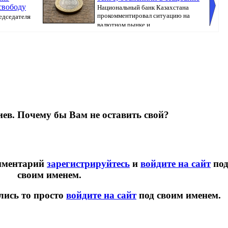
свободу
Национальный банк Казахстана
прокомментировал ситуацию на
едседателя
валютном рынке и ...
Казахст
ев. Почему бы Вам не оставить свой?
омментарий
зарегистрируйтесь
и
войдите на сайт
по
своим именем.
лись то просто
войдите на сайт
под своим именем.