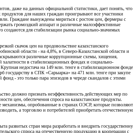
тов, даже на данных официальной статистики, дает понять, что
их продуктов для наших граждан проигрывают все участники
овли. Граждане вынуждены мириться с ростом цен, фермеры с
держать громоздкий аппарат и различные малоэффективные
то создаются для стабилизации рынка социально-значимых
 резкий скачок цен на продовольствие казахстанского
бинской области - на 4,8%, в Северо-Казахстанской области и
раскрываются различные коррупционные схемы, хищения,
й халатности в стабилизационных фондах и социально-
Крупная недостача на 149 млн. тенге в стабилизационном фонде
б государству в СПК «Сарыарка» на 471 млн. тенге при закупе
фонд - это только пара эпизодов в череде скандалов с этими
ьство должно признать неэффективность действующих мер по
ности цен, обеспечения спроса на казахстанские продукты.
механизмы, опробованные в странах ОЭСР, которые позволяют
зводить, а торговлю и потребителей приобретать отечественну
ыта развитых стран мира разработать и внедрить государственн
ельского спроса на отечественную продукцию в кооперации с