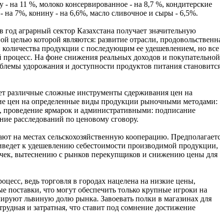
у - на 11 %, молоко консервированное - на 8,7 %, кондитерские
- на 7%, конину - на 6,6%, масло сливочное и сыры - 6,5%.
 в год аграрный сектор Казахстана получает значительную
ой целью которой являются: развитие отрасли, продовольственн
и количества продукции с последующим ее удешевлением, но все
 процесс. На фоне снижения реальных доходов и покупательной
облемы удорожания и доступности продуктов питания становитс
ует различные сложные инструменты сдерживания цен на
ние цен на определенные виды продукции рыночными методами:
, проведение ярмарок и административными: подписание
ие расследований по ценовому сговору.
вают на местах сельскохозяйственную кооперацию. Предполагаетс
риведет к удешевлению себестоимости производимой продукции,
чек, вытеснению с рынков перекупщиков и снижению цены для
оцесс, ведь торговля в городах нацелена на низкие цены,
е поставки, что могут обеспечить только крупные игроки на
ируют львиную долю рынка. Завоевать полки в магазинах для
 трудная и затратная, что ставит под сомнение достижение