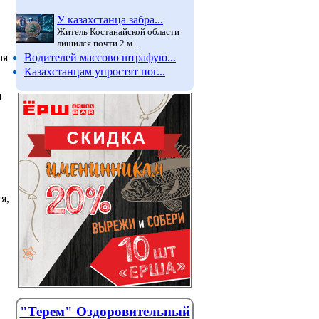
У казахстанца забра...
Житель Костанайской области
лишился почти 2 м...
Водителей массово штрафую...
ая
Казахстанцам упростят пог...
я
я,
"Терем" Оздоровительный