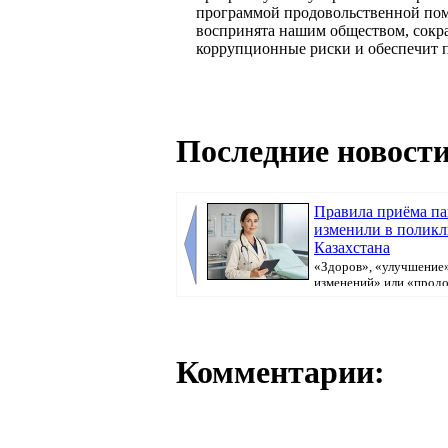
программой продовольственной пом
воспринята нашим обществом, сокра
коррупционные риски и обеспечит п
Последние новости
Правила приёма п
изменили в полик
Казахстана
«Здоров», «улучшение»
изменений» или «прод
болеть». В поликлини...
Комментарии: