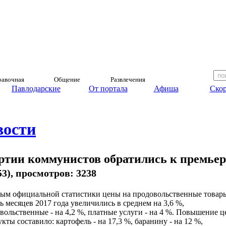
авочная
Общение
Развлечения
Павлодарские
От портала
Афиша
Скор
вости
ртии коммунистов обратились к премьер
:53), просмотров: 3238
ым официальной статистики цены на продовольственные товар
мь месяцев 2017 года увеличились в среднем на 3,6 %,
вольственные - на 4,2 %, платные услуги - на 4 %. Повышение ц
кты составило: картофель - на 17,3 %, баранину - на 12 %,