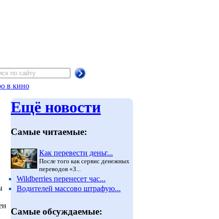
о в кино
Ещё новости
Самые читаемые:
Как перевести деньг...
После того как сервис денежных
переводов «З...
Wildberries перенесет час...
ы
Водителей массово штрафую...
ен
Самые обсуждаемые: