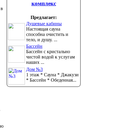
комплекс
 в
Предлагает:
Душевые кабины
Настоящая сауна
способна очистить и
тело, и душу. ...
Бассейн
Бассейн с кристально
чистой водой к услугам
наших ...
Дом №3
1 этаж * Сауна * Джакузи
* Бассейн * Обеденная...
ю
ую