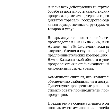
Анализ всех действующих инструмен
борьбе за доступность казахстанск
процесса, кроме импортеров и торг
диктатом торговли, государство со
квазигосударственные структуры, ч
товаров и услуг.
Январь-август с.г. показал наиболее
производства в ЮКО - на 7,3%, Актю
Астане - на 4,3%. Систематически 
злоупотребления и случаи вопиюще
предпринимательских корпорациях. 
Южно-Казахстанской области и ущер
продовольствия в стабилизационный 
непонятными структурами.
Коммунисты считают, что Правител
обеспечению стабилизации и доступ
Существуют проверенные рыночные 
стимулировать производителей прои
продукцию.
Предлагаем на основе успешного оп
программу стимулирования потребит