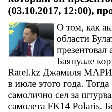
(03.10.2017, 12:00), п
О том, как а
области Бул
презентовал 
Баянуале ко
Ratel.kz Джамиля МАРИ
в июле этого года. Тогд
самолично сел за штурв
самолета FK14 Polaris. Б