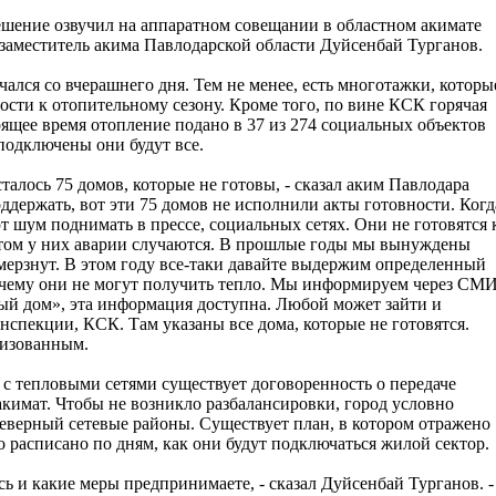
ешение озвучил на аппаратном совещании в областном акимате
заместитель акима Павлодарской области Дуйсенбай Турганов.
ался со вчерашнего дня. Тем не менее, есть многотажки, которы
ости к отопительному сезону. Кроме того, по вине КСК горячая
тоящее время отопление подано в 37 из 274 социальных объектов
подключены они будут все.
талось 75 домов, которые не готовы, - сказал аким Павлодара
держать, вот эти 75 домов не исполнили акты готовности. Когд
 шум поднимать в прессе, социальных сетях. Они не готовятся 
отом у них аварии случаются. В прошлые годы мы вынуждены
мерзнут. В этом году все-таки давайте выдержим определенный
очему они не могут получить тепло. Мы информируем через СМИ
ый дом», эта информация доступна. Любой может зайти и
спекции, КСК. Там указаны все дома, которые не готовятся.
низованным.
 с тепловыми сетями существует договоренность о передаче
акимат. Чтобы не возникло разбалансировки, город условно
северный сетевые районы. Существует план, в котором отражено
о расписано по дням, как они будут подключаться жилой сектор.
сь и какие меры предпринимаете, - сказал Дуйсенбай Турганов. -