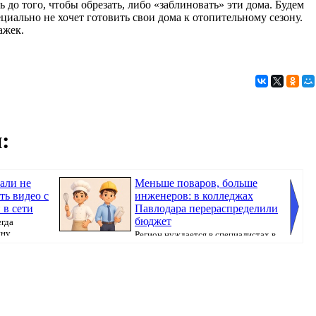
до того, чтобы обрезать, либо «заблиновать» эти дома. Будем
ециально не хочет готовить свои дома к отопительному сезону.
ажек.
:
али не
Меньше поваров, больше
ть видео с
инженеров: в колледжах
в сети
Павлодара перераспределили
бюджет
егда
ину
Регион нуждается в специалистах в
сферах строительства и обрабатывающего ...
города 