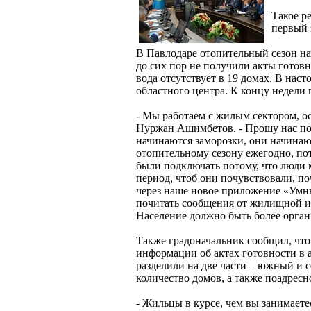
Такое р
первый 
В Павлодаре отопительный сезон нач
до сих пор не получили акты готовн
вода отсутствует в 19 домах. В нас
областного центра. К концу недели 
- Мы работаем с жилым сектором, ос
Нуржан Ашимбетов. - Прошу нас под
начинаются заморозки, они начинают
отопительному сезону ежегодно, п
были подключать потому, что люди 
период, чтоб они почувствовали, п
через наше новое приложение «Умн
почитать сообщения от жилищной ин
Население должно быть более орга
Также градоначальник сообщил, что
информации об актах готовности в 
разделили на две части – южный и 
количество домов, а также поадресн
- Жильцы в курсе, чем вы занимаете