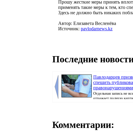
Прошу жесткие меры принять вплоть 
применять такие меры к тем, кто сп
Здесь не должно быть никаких побл
Автор: Елизавета Весленёва
Источник:
pavlodarnews.kz
Последние новости
Павлодарцев призв
спешить публикова
правонарушениями 
Отдельная запись не вс
отражает полную карт
произошедшего, передае...
Комментарии: