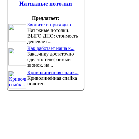
Натяжные потолки
Предлагает:
Звоните и приходите...
Натяжные потолки.
ВЫГО ДНО: стоимость
дешевле г...
Как работает наша к...
Заказчику достаточно
сделать телефонный
звонок, на...
Криволинейная спайк...
Криволинейная спайка
В одном из павлодарских
Как пав
полотен
дворов появится камера
проголо
наблюдения
Курулта
Такое решение для жильцов
Для участ
многоэтажки предложил аким
граждана
Хасар Хабылбе...
иметь при себе ...