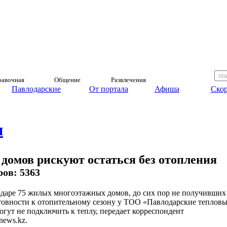
авочная
Общение
Развлечения
Павлодарские
От портала
Афиша
Скор
и
домов рискуют остаться без отопления
ров: 5363
даре 75 жилых многоэтажных домов, до сих пор не получивших
товности к отопительному сезону у ТОО «Павлодарские теплов
могут не подключить к теплу, передает корреспондент
news.kz.