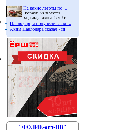
На какие льготы по ...
Послабления касаются
владельцев автомобилей с...
е
Павлодарцы получили главн...
Аким Павлодара сказал «сп...
а
к
,
"ФОЛИЕ-опт-ПВ"