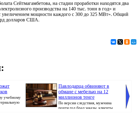
лата Сейтмагамбетова, на стадии проработки находятся два
ектролизного производства на 140 тыс. тонн в год» и
с увеличением мощности каждого с 300 до 325 МВт». Общий
лрд долларов США.
:
ржат
Павлодарца обвиняют в
иков
обмане с мебелью на 12
миллионов тенге
му учебному
атериальную
По версии следствия, мужчина
почти год брал заказы, клиенты
вносили предопл...