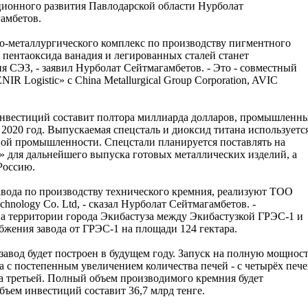
ионного развития Павлодарской области Нурболат
амбетов.
о-металлургического комплекс по производству пигментного
 пентаоксида ванадия и легированных сталей станет
 СЭЗ, - заявил Нурболат Сейтмагамбетов. - Это - совместный
R Logistic» с China Metallurgical Group Corporation, AVIC
инвестиций составит полтора миллиарда долларов, промышленн
2020 год. Выпускаемая спецсталь и диоксид титана используетс
вой промышленности. Спецстали планируется поставлять на
» для дальнейшего выпуска готовых металлических изделий, а
Россию.
завода по производству технического кремния, реализуют ТОО
chnology Co. Ltd, - сказал Нурболат Сейтмагамбетов. -
на территории города Экибастуза между Экибастузкой ГРЭС-1 и
жения завода от ГРЭС-1 на площади 124 гектара.
 завод будет построен в будущем году. Запуск на полную мощнос
а с постепенным увеличением количества печей - с четырёх печ
на третьей. Полный объем производимого кремния будет
бъем инвестиций составит 36,7 млрд тенге.