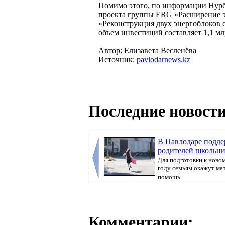
Помимо этого, по информации Нурбо
проекта группы ERG «Расширение эл
«Реконструкция двух энергоблоков 
объем инвестиций составляет 1,1 м
Автор: Елизавета Весленёва
Источник:
pavlodarnews.kz
Последние новости
В Павлодаре подде
родителей школьн
Для подготовки к ново
году семьям окажут м
помощь, ...
Комментарии: