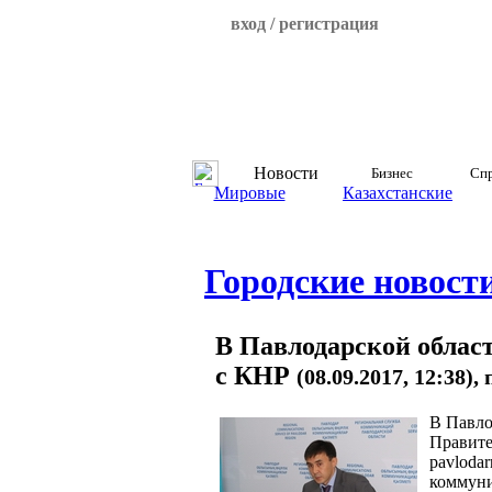
вход / регистрация
Новости
Бизнес
Спр
Мировые
Казахстанские
Городские новост
В Павлодарской област
с КНР
(08.09.2017, 12:38)
В Павло
Правите
pavloda
коммуни