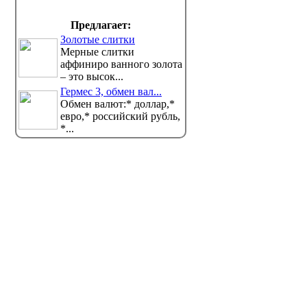
Предлагает:
Золотые слитки
Мерные слитки
аффиниро ванного золота
– это высок...
Гермес 3, обмен вал...
Обмен валют:* доллар,*
евро,* российский рубль,
*...
В ряде домов Павлодара на
7 авгус
сутки отключат воду
пригла
фестива
В городе заменяют участок
водопровода, передаёт
Традицио
корреспондент Pavlodarnews....
думаны" п
Шарб...