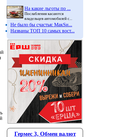
На какие льготы по ...
Послабления касаются
владельцев автомобилей с...
Не было бы счастья: МакSи...
Названы ТОП 10 самых вост...
ый
я
ть
ей
Гермес 3, Обмен валют