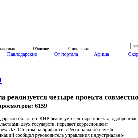
авочная
Общение
Развлечения
Павлодарские
От портала
Афиша
Скор
и
и реализуется четыре проекта совместн
, просмотров: 6159
дарской области с КНР реализуется четыре проекта, одобренные
льствами двух государств, передает корреспондент
rnews.kz. Об этом на брифинге в Региональной службе
каций сообщил руководитель управления индустриально-