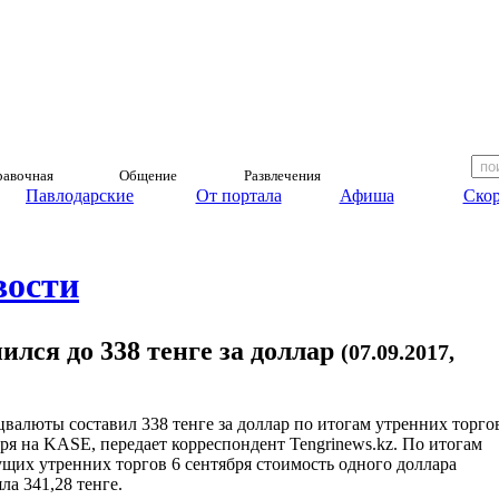
авочная
Общение
Развлечения
Павлодарские
От портала
Афиша
Скор
вости
лся до 338 тенге за доллар
(07.09.2017,
цвалюты составил 338 тенге за доллар по итогам утренних торго
бря на KASE, передает корреспондент Tengrinews.kz. По итогам
щих утренних торгов 6 сентября стоимость одного доллара
ла 341,28 тенге.