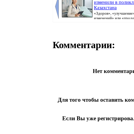
изменили в полик
Казахстана
«Здоров», «улучшение»
изменений» или «прод
болеть». В поликлини...
Комментарии:
Нет комментари
Для того чтобы оставить к
Если Вы уже регистрирова