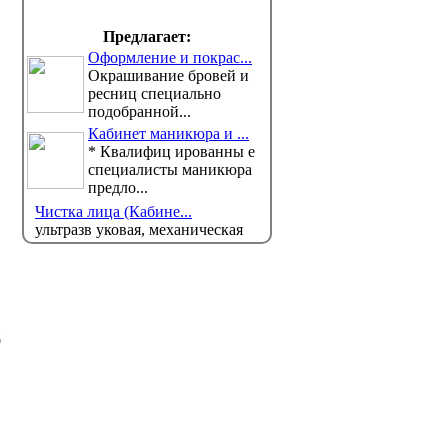
тенге, объяснили в Нацбанке
можно б
Минтру
Национальный банк Казахстана
Предлагает:
прокомментировал ситуацию на
сервис
Оформление и покрас...
валютном рынке и ...
Министер
Окрашивание бровей и
защиты населения продолжает
ресниц специально
подобранной...
Кабинет маникюра и ...
* Квалифиц ированны е
специалисты маникюра
предло...
Чистка лица (Кабине...
ультразв уковая, механическая
д