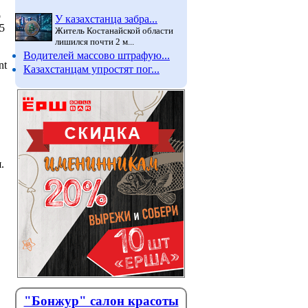
о
У казахстанца забра...
5
Житель Костанайской области
лишился почти 2 м...
Водителей массово штрафую...
nt
Казахстанцам упростят пог...
.
"Бонжур" салон красоты
Что происходит с курсом
Записат