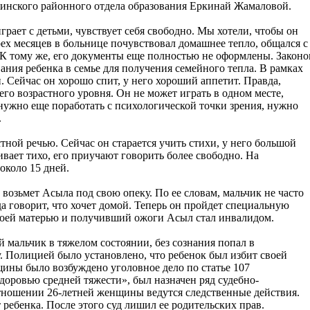
инского районного отдела образования Еркинай Жамаловой.
грает с детьми, чувствует себя свободно. Мы хотели, чтобы он
рех месяцев в больнице почувствовал домашнее тепло, общался с
 К тому же, его документы еще полностью не оформлены. Закон
ния ребенка в семье для получения семейного тепла. В рамках
ой. Сейчас он хорошо спит, у него хороший аппетит. Правда,
го возрастного уровня. Он не может играть в одном месте,
 нужно еще поработать с психологической точки зрения, нужно
.
стной речью. Сейчас он старается учить стихи, у него большой
ивает тихо, его приучают говорить более свободно. На
около 15 дней.
 возьмет Асыла под свою опеку. По ее словам, мальчик не часто
а говорит, что хочет домой. Теперь он пройдет специальную
оей матерью и получивший ожоги Асыл стал инвалидом.
й мальчик в тяжелом состоянии, без сознания попал в
 Полицией было установлено, что ребенок был избит своей
ины было возбуждено уголовное дело по статье 107
ровью средней тяжести», был назначен ряд судебно-
тношении 26-летней женщины ведутся следственные действия.
 ребенка. После этого суд лишил ее родительских прав.