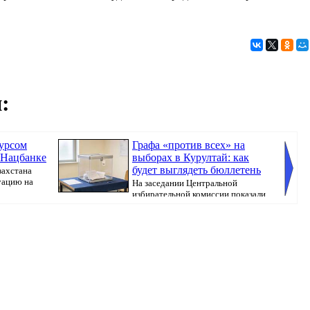
:
курсом
Графа «против всех» на
 Нацбанке
выборах в Курултай: как
будет выглядеть бюллетень
захстана
уацию на
На заседании Центральной
избирательной комиссии показали
бюллетень, который...