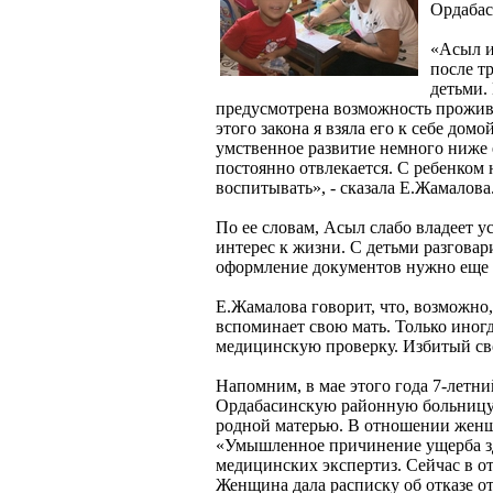
Ордабас
«Асыл и
после т
детьми.
предусмотрена возможность прожива
этого закона я взяла его к себе дом
умственное развитие немного ниже е
постоянно отвлекается. С ребенком
воспитывать», - сказала Е.Жамалова
По ее словам, Асыл слабо владеет у
интерес к жизни. С детьми разговар
оформление документов нужно еще 
Е.Жамалова говорит, что, возможно,
вспоминает свою мать. Только иногд
медицинскую проверку. Избитый св
Напомним, в мае этого года 7-летни
Ордабасинскую районную больницу.
родной матерью. В отношении женщ
«Умышленное причинение ущерба здо
медицинских экспертиз. Сейчас в о
Женщина дала расписку об отказе от