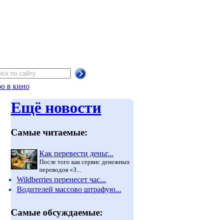
о в кино
Ещё новости
Самые читаемые:
Как перевести деньг...
После того как сервис денежных
переводов «З...
Wildberries перенесет час...
Водителей массово штрафую...
Самые обсуждаемые: