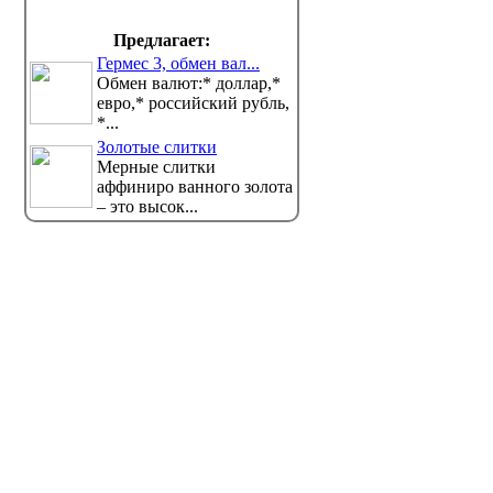
Предлагает:
Гермес 3, обмен вал...
Обмен валют:* доллар,*
евро,* российский рубль,
*...
Золотые слитки
Мерные слитки
аффиниро ванного золота
– это высок...
Сигареты подорожали в
В Казах
Казахстане
правил
- как эт
В Казахстане выросли
минимальные розничные цены на
пациен
сигареты. Об этом говори...
Узкие сп
направлять пациентов на доп