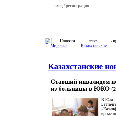
вход / регистрация
Новости
Бизнес
Спр
Мировые
Казахстанские
Казахстанские но
Ставший инвалидом по
из больницы в ЮКО
(2
В Южно-
Батталг
«Казинф
временн