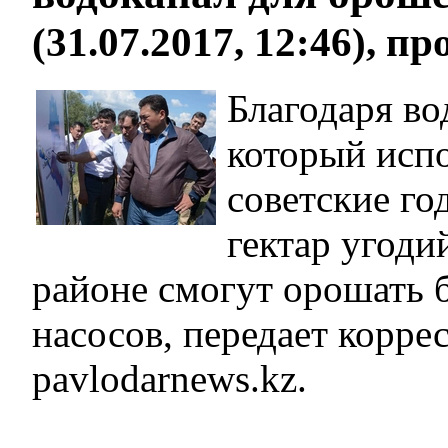
(31.07.2017, 12:46), п
Благодаря во
который испо
советские го
гектар угоди
районе смогут орошать б
насосов, передает корре
pavlodarnews.kz.