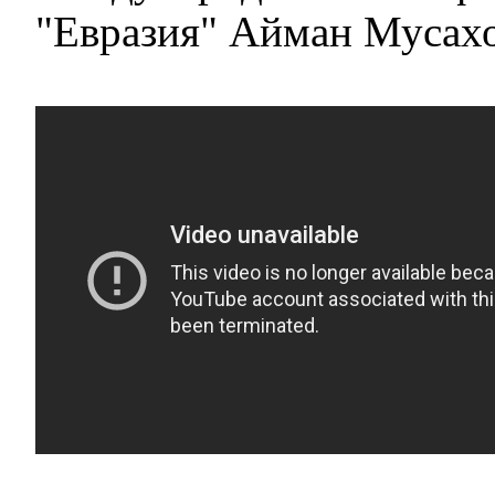
"Евразия" Айман Мусахо