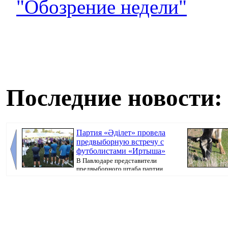
"Обозрение недели"
Последние новости:
Партия «Әділет» провела
предвыборную встречу с
футболистами «Иртыша»
В Павлодаре представители
предвыборного штаба партии
«Әділет» прове...
передает Pavlo.