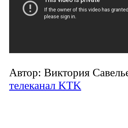
Автор: Виктория Савель
телеканал KTK