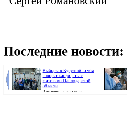
Сергей Романовский
Последние новости:
Выборы в Курултай: о чём
говорят кандидаты с
жителями Павлодарской
области
В регионе продолжается
предвыборная кампания, передаёт корреспондент
коклюша, перед
Pavl...