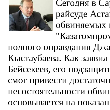
Сегодня в С
райсуде Аста
обвиняемых 
"Казатомпром
полного оправдания Дж
Кыстаубаева. Как заявил
Бейсекеев, его подзащит
смог привести достаточн
несостоятельности обви
основывается на показа