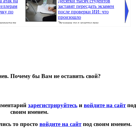
 атак на
Десятки тысяч студентов
 селлерам
заставят пересдать экзамен
чку по
после проверки ИИ: что
произошло
ниматели,
Экзамен под контролем
l...
искусственного интеллекта должен был сделать
исполни
поступ...
ев. Почему бы Вам не оставить свой?
омментарий
зарегистрируйтесь
и
войдите на сайт
по
своим именем.
лись то просто
войдите на сайт
под своим именем.