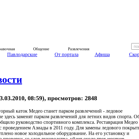
авочная
Общение
Развлечения
Павлодарские
От портала
Афиша
Скор
вости
3.03.2010, 08:59), просмотров: 2848
орный каток Медео станет парком развлечений - ледовое
е здесь заменят парком развлечений для летних видов спорта. О
общило руководство спортивного комплекса. Реставрация Медео
 с проведением Азиады в 2011 году. Для замены ледового покрыт
уплено новое холодильное оборудование. На его установку и
 проверку, со слов руководства, уйдет около трех месяцев.