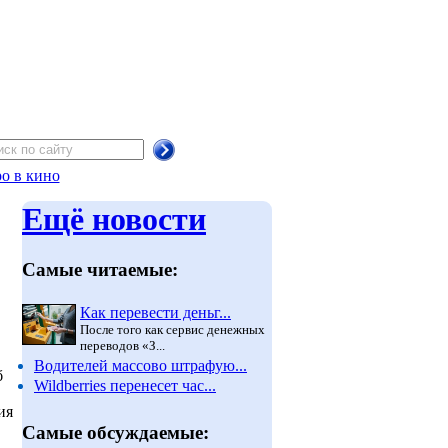
о в кино
Ещё новости
Самые читаемые:
Как перевести деньг...
После того как сервис денежных
переводов «З...
Водителей массово штрафую...
б
Wildberries перенесет час...
ия
Самые обсуждаемые: