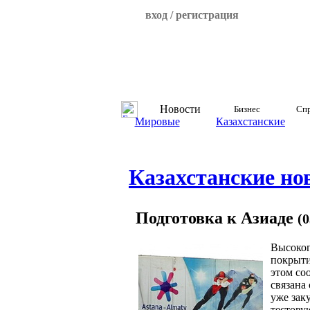
вход / регистрация
Новости
Бизнес
Спр
Мировые
Казахстанские
Казахстанские но
Подготовка к Азиаде
(0
Высоког
покрыти
этом со
связана
уже зак
тестовую