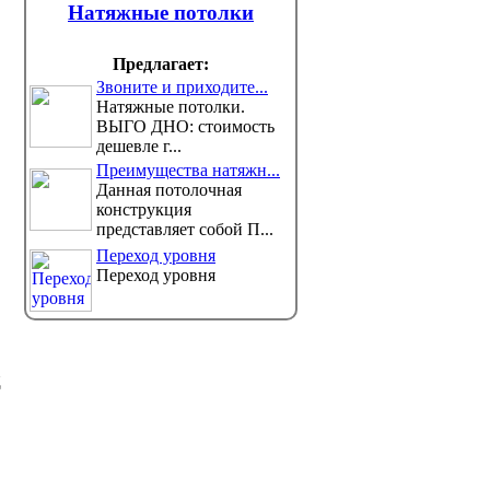
Амнистия в честь новой
Графа «
Натяжные потолки
Конституции: сколько
выборах
человек вышли на свободу
будет в
Предлагает:
Первый заместитель председателя
На засед
Комитета уголовно-
избирате
Звоните и приходите...
тельной системы МВ...
бюллетень, который...
Натяжные потолки.
ВЫГО ДНО: стоимость
дешевле г...
Преимущества натяжн...
Данная потолочная
конструкция
представляет собой П...
Переход уровня
Переход уровня
д