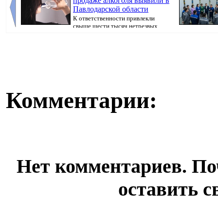
продаже алкоголя выявили в
Павлодарской области
К ответственности привлекли
свыше шести тысяч нетрезвых
граждан, передаёт...
предвыборная 
Pavl...
Комментарии:
Нет комментариев. По
оставить с