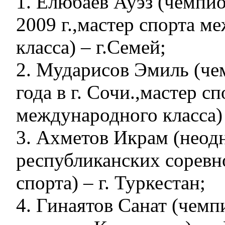
1. Елюбаев Ауэз (чемпи
2009 г.,мастер спорта м
класса) – г.Семей;
2. Мударисов Эмиль (че
года в г. Сочи.,мастер сп
международного класса) 
3. Ахметов Икрам (неод
республиканских соревн
спорта) – г. Туркестан;
4. Гинаятов Санат (чемп