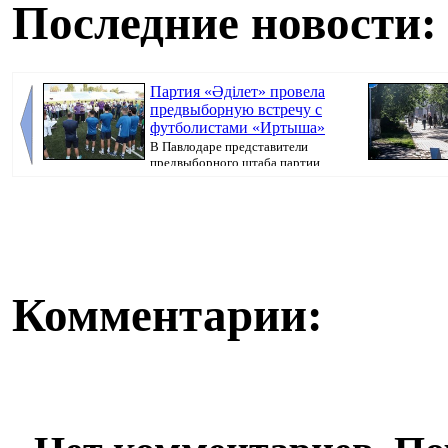
Последние новости:
Партия «Әділет» провела
предвыборную встречу с
футболистами «Иртыша»
В Павлодаре представители
предвыборного штаба партии
«Әділет» прове...
кампания, перед
Комментарии: