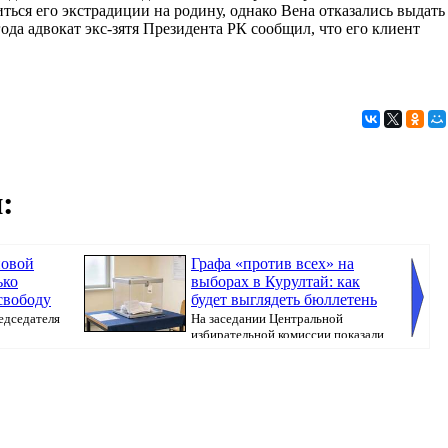
ться его экстрадиции на родину, однако Вена отказались выдать
года адвокат экс-зятя Президента РК сообщил, что его клиент
:
новой
Графа «против всех» на
ько
выборах в Курултай: как
свободу
будет выглядеть бюллетень
едседателя
На заседании Центральной
избирательной комиссии показали
бюллетень, который...
направл