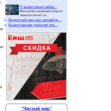
е.
У казахстанца забра...
Житель Костанайской области
лишился почти 2 м...
Водителей массово штрафую...
Казахстанцам упростят пог...
ии
ли
л
 в
й
"Чистый мир"