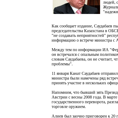
людей, 
Журнали
"надежн
Как сообщает издание, Саудабаев п
председательства Казахстана в ОБС
"не создавать неприятностей" респу
информацию о встрече министра с 
Между тем по информации ИА "Ферг
он встречался с опальным политиком
словам Саудабаева, он не считает, 
проблемы".
11 января Канат Саудабаев отправил
министра были намечены ряд встреч
принять участие в нескольких офиц
Напомним, что бывший зять Президе
Австрии с весны 2008 года. В март
государственного переворота, разгл
торговле оружием.
Алиев был заочно приговорен к 20 