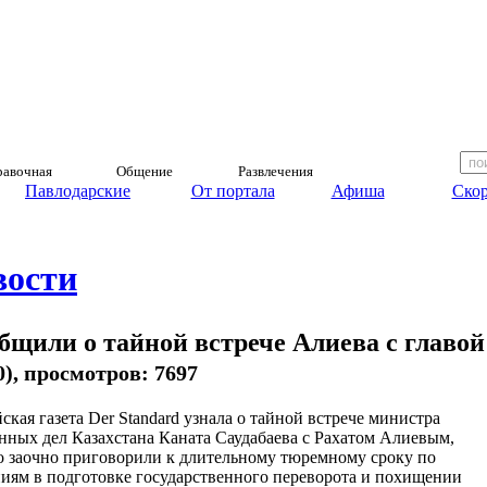
авочная
Общение
Развлечения
Павлодарские
От портала
Афиша
Скор
вости
щили о тайной встрече Алиева с главой
00), просмотров: 7697
ская газета Der Standard узнала о тайной встрече министра
нных дел Казахстана Каната Саудабаева с Рахатом Алиевым,
о заочно приговорили к длительному тюремному сроку по
иям в подготовке государственного переворота и похищении