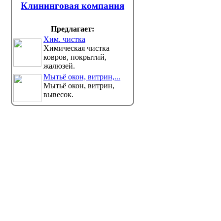
Клининговая компания
Предлагает:
Хим. чистка
Химическая чистка
ковров, покрытий,
жалюзей.
Мытьё окон, витрин,...
Мытьё окон, витрин,
вывесок.
В Казахстане обновили
Записат
правила работы поликлиник
можно б
- как это отразится на
Минтру
пациентах
сервис
Узкие специалисты смогут сами
Министер
ять пациентов на дополнительные обслед...
защиты населения продолжает