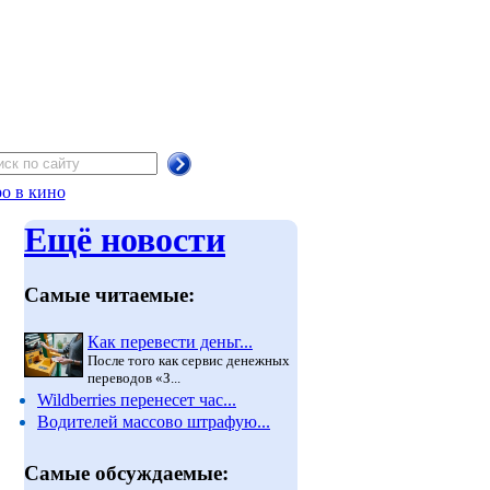
о в кино
Ещё новости
Самые читаемые:
Как перевести деньг...
После того как сервис денежных
переводов «З...
Wildberries перенесет час...
Водителей массово штрафую...
Самые обсуждаемые: