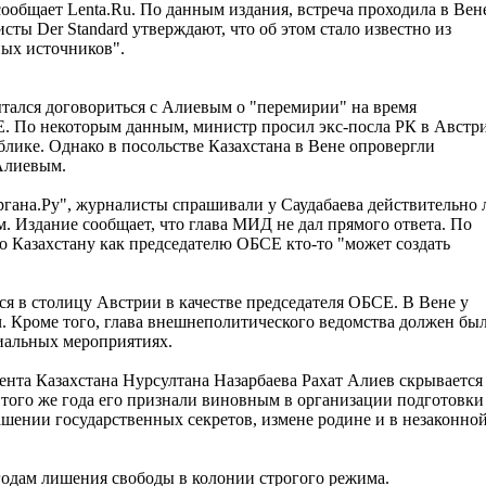
сообщает Lenta.Ru. По данным издания, встреча проходила в Вен
сты Der Standard утверждают, что об этом стало известно из
ых источников".
ытался договориться с Алиевым о "перемирии" на время
Е. По некоторым данным, министр просил экс-посла РК в Австр
блике. Однако в посольстве Казахстана в Вене опровергли
Алиевым.
ана.Ру", журналисты спрашивали у Саудабаева действительно 
. Издание сообщает, что глава МИД не дал прямого ответа. По
что Казахстану как председателю ОБСЕ кто-то "может создать
ся в столицу Австрии в качестве председателя ОБСЕ. В Вене у
. Кроме того, глава внешнеполитического ведомства должен бы
иальных мероприятиях.
нта Казахстана Нурсултана Назарбаева Рахат Алиев скрывается
е того же года его признали виновным в организации подготовки
ашении государственных секретов, измене родине и в незаконно
годам лишения свободы в колонии строгого режима.