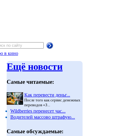
о в кино
Ещё новости
Самые читаемые:
Как перевести деньг...
После того как сервис денежных
переводов «З...
Wildberries перенесет час...
Водителей массово штрафую...
Самые обсуждаемые: