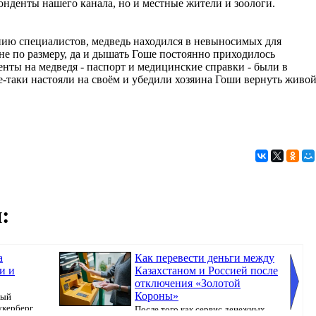
онденты нашего канала, но и местные жители и зоологи.
ию специалистов, медведь находился в невыносимых для
не по размеру, да и дышать Гоше постоянно приходилось
нты на медведя - паспорт и медицинские справки - были в
-таки настояли на своём и убедили хозяина Гоши вернуть живо
:
а
Как перевести деньги между
и и
Казахстаном и Россией после
отключения «Золотой
Короны»
ный
укерберг
После того как сервис денежных