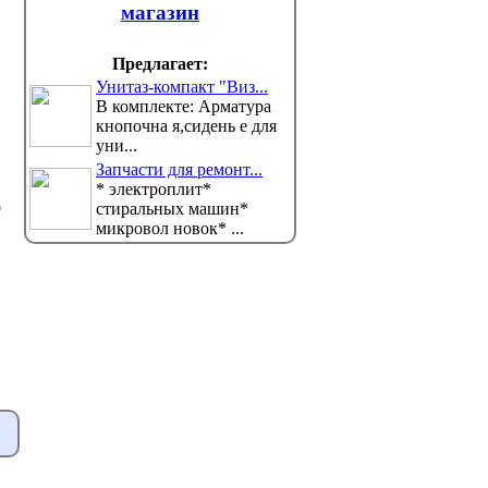
тся прием заявлений на получение помощи д...
Казахстана, работающей в сф
магазин
разгорелс...
Предлагает:
Унитаз-компакт "Виз...
В комплекте: Арматура
кнопочна я,сидень е для
уни...
Запчасти для ремонт...
* электроплит*
д
стиральных машин*
микровол новок* ...