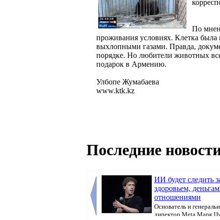
корресп
По мнен
проживания условиях. Клетка была 
выхлопными газами. Правда, докуме
порядке. Но любители животных все
подарок в Армению.
Улбопе Жумабаева
www.ktk.kz
Последние новости
ИИ будет следить з
здоровьем, деньгам
отношениями
Основатель и генераль
директор Meta Марк Ц