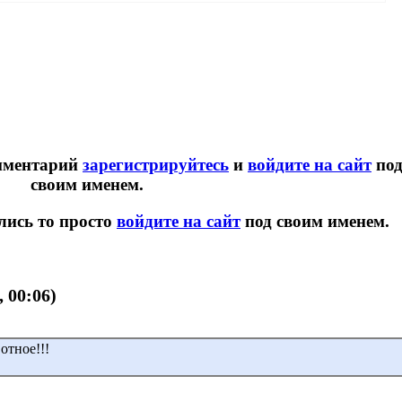
переводов «Золотая Корона» перестал работа...
начинае
омментарий
зарегистрируйтесь
и
войдите на сайт
по
своим именем.
лись то просто
войдите на сайт
под своим именем.
, 00:06)
отное!!!