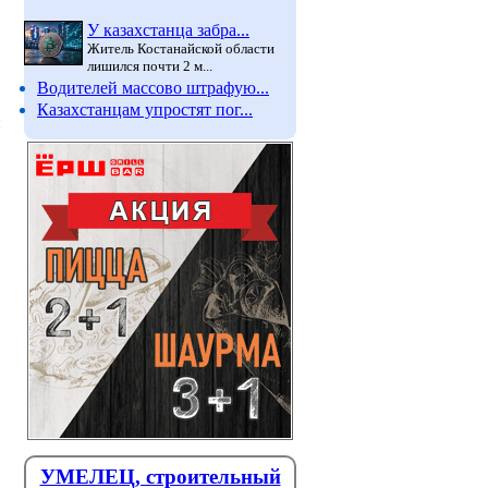
У казахстанца забра...
Житель Костанайской области
лишился почти 2 м...
Водителей массово штрафую...
Казахстанцам упростят пог...
й
Казахстанцы могут
Почему
бесплатно собрать детей в
Казахст
школу: что для этого нужно
Хроноло
сделать
который
УМЕЛЕЦ, строительный
С 1 августа в Казахстане
В крупно