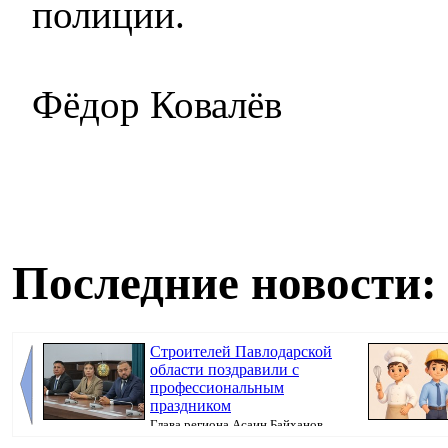
полиции.
Фёдор Ковалёв
Последние новости:
Строителей Павлодарской
области поздравили с
профессиональным
праздником
Глава региона Асаин Байханов
вручил им государственные, ведомственные и о...
сферах строите