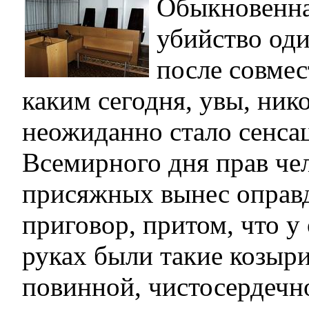
Обыкновенна
убийство од
после совмес
каким сегодня, увы, ник
неожиданно стало сенса
Всемирного дня прав чел
присяжных вынес оправ
приговор, притом, что у
руках были такие козыри,
повинной, чистосердечн