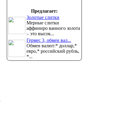
тренд с «детскими» фото
Казахст
запрещен в Казахстане?
отключ
Предлагает:
Разбираемся
Короны
Золотые слитки
В соцсетях стремительно набирает
После то
ность новый тренд: бренды публикуют...
переводов «Золотая Корона» 
Мерные слитки
аффиниро ванного золота
– это высок...
Гермес 3, обмен вал...
Обмен валют:* доллар,*
евро,* российский рубль,
*...
д