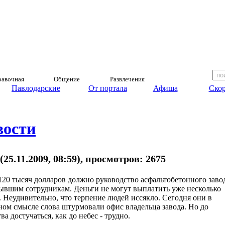
авочная
Общение
Развлечения
Павлодарские
От портала
Афиша
Скор
вости
(25.11.2009, 08:59), просмотров: 2675
20 тысяч долларов должно руководство асфальтобетонного заво
ывшим сотрудникам. Деньги не могут выплатить уже несколько
. Неудивительно, что терпение людей иссякло. Сегодня они в
ном смысле слова штурмовали офис владельца завода. Но до
ва достучаться, как до небес - трудно.