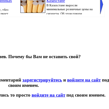
линиках
Казахстане
В Казахстане выросли
минимальные розничные цены на
, «без
олжает
сигареты. Об этом говори...
популяр
ев. Почему бы Вам не оставить свой?
омментарий
зарегистрируйтесь
и
войдите на сайт
по
своим именем.
лись то просто
войдите на сайт
под своим именем.