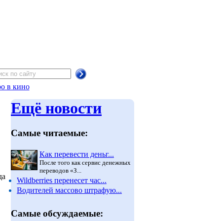
о в кино
Ещё новости
Самые читаемые:
Как перевести деньг...
После того как сервис денежных
переводов «З...
да
Wildberries перенесет час...
Водителей массово штрафую...
Самые обсуждаемые: