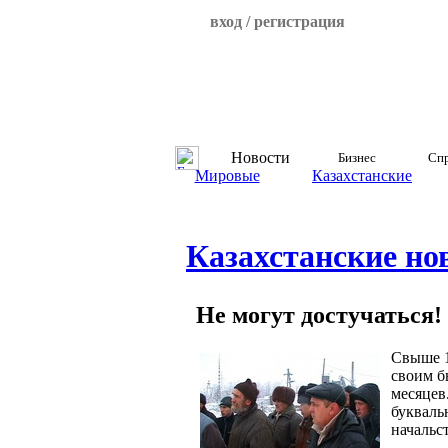
вход / регистрация
Новости
Бизнес
Спр
Мировые
Казахстанские
Казахстанские но
Не могут достучаться!
Свыше 1
своим б
месяцев
букваль
начальст