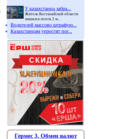
У казахстанца забра...
в
Житель Костанайской области
лишился почти 2 м...
Водителей массово штрафую...
Казахстанцам упростят пог...
и
Правда ли, что популярный
Как пер
Гермес 3, Обмен валют