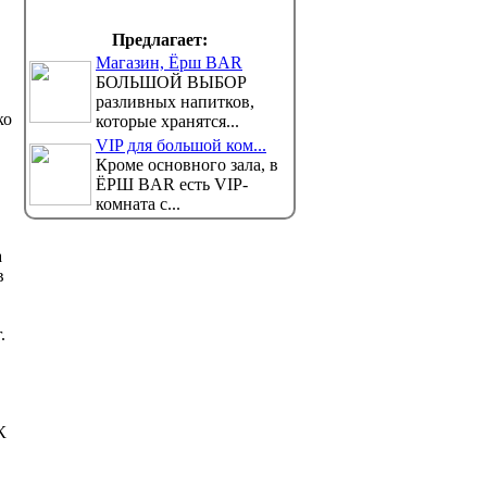
Предлагает:
Магазин, Ёрш BAR
БОЛЬШОЙ ВЫБОР
разливных напитков,
ко
которые хранятся...
VIP для большой ком...
Кроме основного зала, в
ЁРШ BAR есть VIP-
комната с...
а
в
.
К