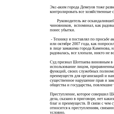
Экс-аким города Демеуов тоже разв
контролировать все хозяйственные 
Руководитель же оскандалившейся
чиновников, вспоминал, как радова
понес убытки.
- Технику я поставлял по просьбе а
или октябре 2007 года, как попроси
в лице замакима города Каменова,
радовалась, все хлопали, никто не 
Суд признал Шотпаева виновным в с
использование лицом, приравненн
функций, своих служебных полномо
преимуществ для организаций и нан
существенное нарушение прав и за
общества и государства, повлекшие 
Преступление, которое совершил Шо
дела, сказано в приговоре, нет ка
благ и преимуществ. В связи с чем 
относится к преступлениям, связанн
условно.