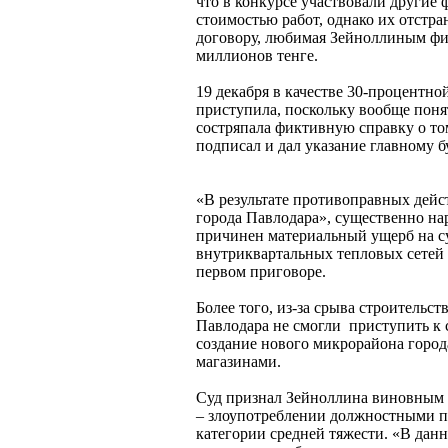
что в конкурсе участвовали другие
стоимостью работ, однако их отстр
договору, любимая Зейноллиным фир
миллионов тенге.
19 декабря в качестве 30-процентно
приступила, поскольку вообще понят
состряпала фиктивную справку о то
подписал и дал указание главному 
«В результате противоправных дейс
города Павлодара», существенно на
причинен материальный ущерб на су
внутриквартальных тепловых сетей 
первом приговоре.
Более того, из-за срыва строитель
Павлодара не смогли приступить к 
создание нового микрорайона город
магазинами.
Суд признал Зейноллина виновным в
– злоупотреблении должностными п
категории средней тяжести. «В данн