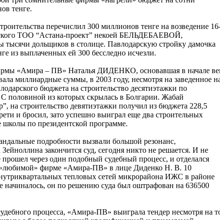
ов тенге.
 строительства перечислил 300 миллионов тенге на возведение 16
нского ТОО “Астана-проект” некоей БЕЛЬДЕБАЕВОЙ,
ы тысячи дольщиков в столице. Павлодарскую стройку дамочка
нге из выплаченных ей 300 бесследно исчезли.
ирмы «Амира – ПВ» Наталья ДИДЕНКО, основавшая в начале ве
ала миллиардные суммы, в 2003 году, несмотря на заведенное н
влодарского бюджета на строительство десятиэтажки по
 С половиной из которых скрылась в Болгарии. Жабай
 на строительство девятиэтажки получил из бюджета 228,5
трети и бросил, зато успешно выиграл еще два строительных
ие школы по президентской программе.
скандальные подробности вызвали большой резонанс,
 Зейноллина закончится суд, сегодня никто не решается. И не
е прошел через один подобный судебный процесс, и отделался
 «любимой» фирме «Амира-ПВ» в лице Диденко Н. В. 10
 внутриквартальных тепловых сетей микрорайона ИЖС в районе
 не начиналось, он по решению суда был оштрафован на 636500
судебного процесса, «Амира-ПВ» выиграла тендер несмотря на т