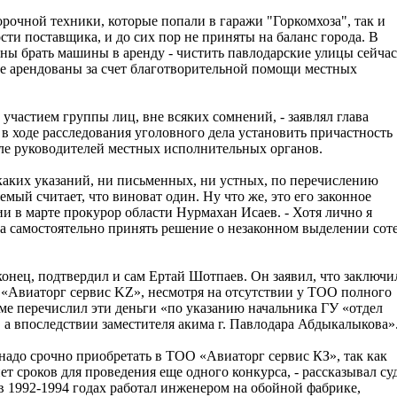
орочной техники, которые попали в гаражи "Горкомхоза", так и
ти поставщика, и до сих пор не приняты на баланс города. В
ы брать машины в аренду - чистить павлодарские улицы сейчас
е арендованы за счет благотворительной помощи местных
с участием группы лиц, вне всяких сомнений, - заявлял глава
в ходе расследования уголовного дела установить причастность
ле руководителей местных исполнительных органов.
икаких указаний, ни письменных, ни устных, по перечислению
емый считает, что виноват один. Ну что же, это его законное
ии в марте прокурор области Нурмахан Исаев. - Хотя лично я
на самостоятельно принять решение о незаконном выделении сот
онец, подтвердил и сам Ертай Шотпаев. Он заявил, что заключи
О «Авиаторг сервис KZ», несмотря на отсутствии у ТОО полного
еме перечислил эти деньги «по указанию начальника ГУ «отдел
 а впоследствии заместителя акима г. Павлодара Абдыкалыкова»
надо срочно приобретать в ТОО «Авиаторг сервис КЗ», так как
 сроков для проведения еще одного конкурса, - рассказывал су
в 1992-1994 годах работал инженером на обойной фабрике,