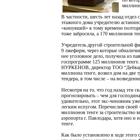
миллион
В частности, шесть лет назад отдел
этажного дома учредителю астани
«кинувшей» к тому времени полтор
тоже забросила, а 170 миллионов те
Учредитель другой строительной ф
9 лжефирм, через которые обналичив
нее уголовное дело, получила из па
госпрограмме 125 миллионов тенге.
НУРКЕНОВ, директор ТОО “Дейкар”,
миллиона тенге, возвел дом на две 
тендера, в том числе – на возведен
Несмотря на то, что год назад эти 
прогнозировать – чем для господина
удивительно, этот экс-чиновник уж
легким испугом. Перечислив своей
миллионов тенге за строительство
аэропорта г. Павлодара, хотя оно и
тенге.
Как было установлено в ходе этого 