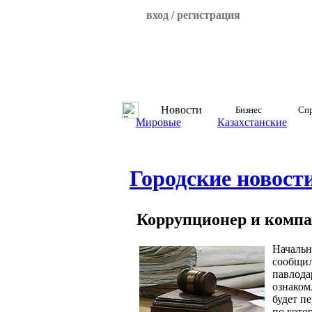
вход / регистрация
Новости
Бизнес
Спр
Мировые
Казахстанские
Городские новост
Коррупционер и комп
Начальн
сообщил
павлода
ознаком
будет п
по кото