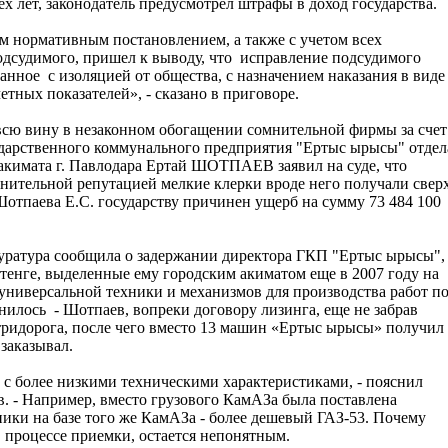
 лет, законодатель предусмотрел штрафы в доход государства.
м нормативным постановлением, а также с учетом всех
подсудимого, пришел к выводу, что исправление подсудимого
нное с изоляцией от общества, с назначением наказания в виде
етных показателей», - сказано в приговоре.
всю вину в незаконном обогащении сомнительной фирмы за счет
сударственного коммунального предприятия "Ертыс ырысы" отдел
 акимата г. Павлодара Ертай ШОТПАЕВ заявил на суде, что
нительной репутацией мелкие клерки вроде него получали сверх
Шотпаева Е.С. государству причинен ущерб на сумму 73 484 100
куратура сообщила о задержании директора ГКП "Ертыс ырысы",
 тенге, выделенные ему городским акиматом еще в 2007 году на
ниверсальной техники и механизмов для производства работ п
нилось - Шотпаев, вопреки договору лизинга, еще не забрав
втридорога, после чего вместо 13 машин «Ертыс ырысы» получил
 заказывал.
с более низкими техническими характеристиками, - пояснил
. - Например, вместо грузового КамАЗа была поставлена
ики на базе того же КамАЗа - более дешевый ГАЗ-53. Почему
 процессе приемки, остается непонятным.