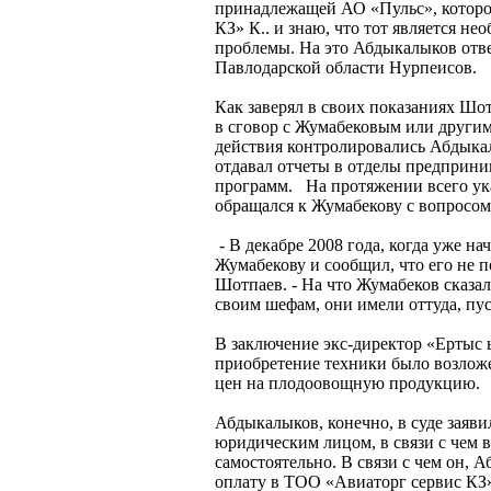
принадлежащей АО «Пульс», которо
КЗ» К.. и знаю, что тот является н
проблемы. На это Абдыкалыков отве
Павлодарской области Нурпеисов.
Как заверял в своих показаниях Шот
в сговор с Жумабековым или другим
действия контролировались Абдыка
отдавал отчеты в отделы предприни
программ. На протяжении всего ука
обращался к Жумабекову с вопросом
- В декабре 2008 года, когда уже н
Жумабекову и сообщил, что его не п
Шотпаев. - На что Жумабеков сказал
своим шефам, они имели оттуда, пус
В заключение экс-директор «Ертыс 
приобретение техники было возложе
цен на плодоовощную продукцию.
Абдыкалыков, конечно, в суде заяв
юридическим лицом, в связи с чем
самостоятельно. В связи с чем он, 
оплату в ТОО «Авиаторг сервис КЗ»