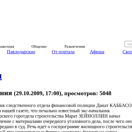
авочная
Общение
Развлечения
Павлодарские
От портала
Афиша
Скор
и
ания
(29.10.2009, 17:00), просмотров: 5048
ик следственного отдела финансовой полиции Данат КАББАС
 нашей газете, что печально известный экс-начальник
рского горотдела строительства Марат ЗЕЙНОЛЛИН начал
ление с материалами очередного уголовного дела, после чего он
ередано в суд. Речь идет о госпрограмме жилищного строительств
рой три сомнительные фирмы «нагрели» бюджет на сотни