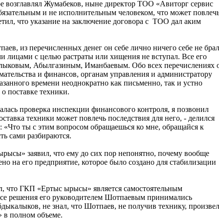
е возглавлял Жумабеков, ныне директор ТОО «Авиторг сервис
еобязательным и не исполнительным человеком, что может повлеч
тил, что указание на заключение договора с ТОО дал аким
паев, из перечисленных денег он себе лично ничего себе не брал
и лицами с целью растраты или хищения не вступал. Все его
лыковым, Абылгазиным, Иманбаевым. Обо всех перечислениях 
мательства и финансов, органам управления и администратору
занного времени неоднократно как письменно, так и устно
 о поставке техники.
ачалась проверка инспекции финансового контроля, я позвонил
оставка техники может повлечь последствия для него, - делился
: «Что ты с этим вопросом обращаешься ко мне, обращайся к
ть сами разбираются.
ырысы» заявил, что ему до сих пор непонятно, почему вообще
но на его предприятие, которое было создано для стабилизации
ил, что ГКП «Ертыс ырысы» является самостоятельным
 все решения его руководителем Шотпаевым принимались
Абдыкалыков, не знал, что Шотпаев, не получив технику, произве
 в полном объеме.