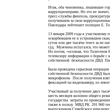
Итак, оба чиновника, лишившие гор
коррупционерами. Но это не значит,
пресс-службы финпола, прокуратуры
получившем за свои коррупционные 
Павлодара лейтенант полиции Е. То
13 января 2009 года к участковому
оскорбившим ее и устроившим сканд
суток или две тысячи тенге за не 
суд. Мужчина испугался, что может п
Но потом, «осознав, что Толегенов Е
телевизору информации о борьбе с
собственной безопасности ДВД Пав
Была проведена серьезная операция
собственной безопасности ДВД был
микрофоном. После получения взятк
фиксацией на видеокамеру, из лево
Участковый за получение двух тыся
шесть месяцев колонии общего режи
государства затраты по проведению
также в пользу МВД РК 291 960 тенг
выпускником Семейского юридичес