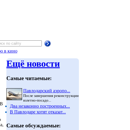
о в кино
Ещё новости
Самые читаемые:
Павлодарский аэропо...
После завершения реконструкции
взлетно-посадо...
ОВ
Два незаконно построенных...
В Павлодаре хотят отказат...
о
а,
Самые обсуждаемые: