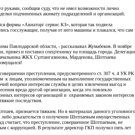
ел руками, сообщив суду, что не имел возможности лично
сделки подчиненных акимату подразделений и организаций.
 фирмы «Авиаторг сервис КЗ», которая так подвела
лись госслужащие, получая от него машины и плакался, что сам
кима Павлодарской области, - рассказывал Жумабеков. В ноябре
ли, привез и поставил спецтехнику на площадь города. Делегаци
 начальника ЖКХ Султангазинова, Марденова, Шотпаева
возмущался!
овершении преступления, предусмотренного ст. 307 ч. 4 УК РК
ым к лицам, уполномоченным на выполнение государственных
чий вопреки интересам службы в целях извлечения выгод и
есения вреда другой организации, когда это повлекло
конных интересов организаций и охраняемых законом интересов
тяжкие последствия.
тпаев, признается тяжким. Но в материалах данного уголовног
ких либо доказательств о получении Шотпаевым имущественных
суд считает, что преступление, совершенное Шотпаевым, не
ым с коррупцией. В результате директор ГКП получил пять лет