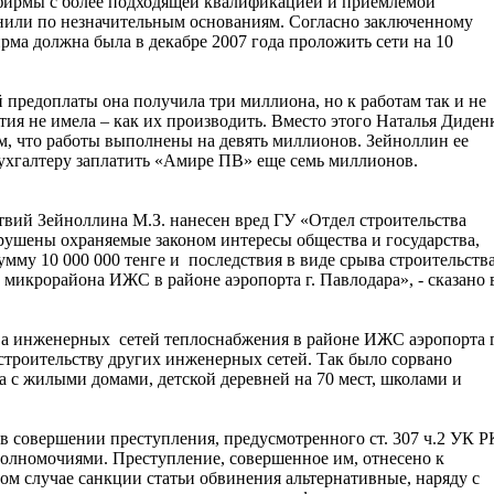
 фирмы с более подходящей квалификацией и приемлемой
анили по незначительным основаниям. Согласно заключенному
ма должна была в декабре 2007 года проложить сети на 10
й предоплаты она получила три миллиона, но к работам так и не
ия не имела – как их производить. Вместо этого Наталья Диден
м, что работы выполнены на девять миллионов. Зейноллин ее
бухгалтеру заплатить «Амире ПВ» еще семь миллионов.
твий Зейноллина М.З. нанесен вред ГУ «Отдел строительства
рушены охраняемые законом интересы общества и государства,
мму 10 000 000 тенге и последствия в виде срыва строительств
микрорайона ИЖС в районе аэропорта г. Павлодара», - сказано 
ства инженерных сетей теплоснабжения в районе ИЖС аэропорта г
строительству других инженерных сетей. Так было сорвано
а с жилыми домами, детской деревней на 70 мест, школами и
 совершении преступления, предусмотренного ст. 307 ч.2 УК Р
олномочиями. Преступление, совершенное им, отнесено к
ом случае санкции статьи обвинения альтернативные, наряду с