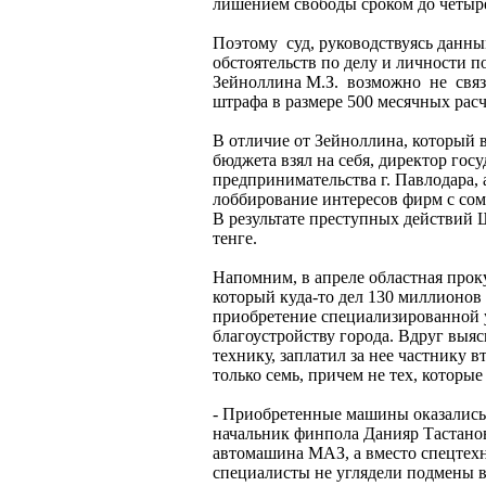
лишением свободы сроком до четырех
Поэтому суд, руководствуясь данны
обстоятельств по делу и личности 
Зейноллина М.З. возможно не связа
штрафа в размере 500 месячных расч
В отличие от Зейноллина, который 
бюджета взял на себя, директор го
предпринимательства г. Павлодара,
лоббирование интересов фирм с сом
В результате преступных действий 
тенге.
Напомним, в апреле областная про
который куда-то дел 130 миллионов
приобретение специализированной у
благоустройству города. Вдруг выяс
технику, заплатил за нее частнику 
только семь, причем не тех, которые
- Приобретенные машины оказались 
начальник финпола Данияр Тастанов
автомашина МАЗ, а вместо спецтехн
специалисты не углядели подмены в