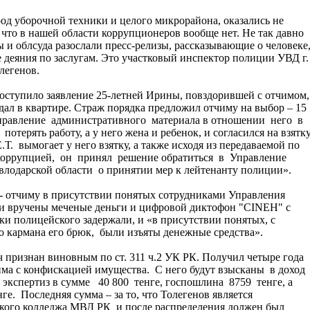
од уборочной техники и целого микрорайона, оказались не
 что в нашей области коррупционеров вообще нет. Не так давно
 и облсуда разослали пресс-релизы, рассказывающие о человеке
деяния по заслугам. Это участковый инспектор полиции УВД г.
легенов.
 поступило заявление 25-летней Ирины, повздорившей с отчимом,
ал в квартире. Страж порядка предложил отчиму на выбор – 15
направление административного материала в отношении него в
отерять работу, а у него жена и ребенок, и согласился на взятк
.Т. вымогает у него взятку, а также исходя из передаваемой по
 коррупцией, он принял решение обратиться в Управление
лодарской области о принятии мер к лейтенанту полиции».
 - отчиму в присутствии понятых сотрудниками Управления
и вручены меченые деньги и цифровой диктофон "СINEH" с
и полицейского задержали, и «в присутствии понятых, с
го кармана его брюк, были изъяты денежные средства».
ч признан виновным по ст. 311 ч.2 УК РК. Получил четыре года
ма с конфискацией имущества. С него будут взысканы в доход
 экспертиз в сумме 40 800 тенге, госпошлина 8759 тенге, а
е. Последняя сумма – за то, что Толегенов является
кого колледжа МВД РК и после распределения должен был