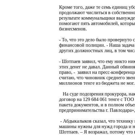
Кроме того, даже те семь единиц уб
продолжают числиться в собственнос
результате коммунальщики вынужден
помогают пять автомобилей, которы
бизнесменов.
- То, что это дело было провернуто 
финансовой полиции. - Наша задача 
других должностных лиц, в том чис
- Шотпаев заявил, что ему никто н
этих денег не давал. Данный обвиня
право, - заявил на пресс-конференц
считаю, что чиновник среднего зве
миллионов тенге из бюджета не мог.
На суде подозрения прокурора, нак
договор на 129 684 061 тенге с ТО
пакета документов, и в полном объ
предпринимательства г. Павлодара»,
- Абдыкалыков сказал, что технику 
машины нужны для нужд города и нет
Шотпаев. – Я возражал, потому что 