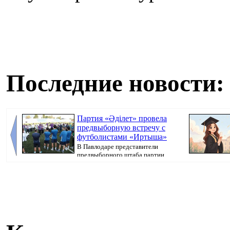
Последние новости:
Партия «Әділет» провела
предвыборную встречу с
футболистами «Иртыша»
В Павлодаре представители
предвыборного штаба партии
«Әділет» прове...
корресп...