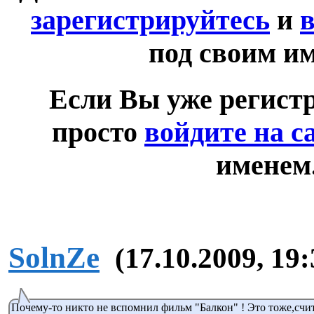
зарегистрируйтесь
и
в
под своим и
Если Вы уже регист
просто
войдите на с
именем
SolnZe
(17.10.2009, 19:
Почему-то никто не вспомнил фильм "Балкон" ! Это тоже,счи