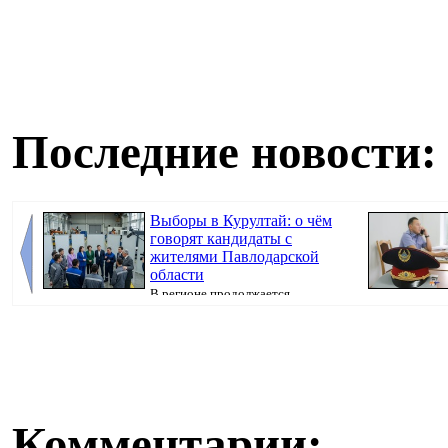
Последние новости:
Выборы в Курултай: о чём
говорят кандидаты с
жителями Павлодарской
области
В регионе продолжается
предвыборная кампания, передаёт корреспондент
Pavl...
Комментарии: