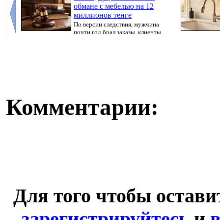
обмане с мебелью на 12
миллионов тенге
По версии следствия, мужчина
почти год брал заказы, клиенты
вносили предопл...
Комментарии:
Для того чтобы остав
зарегистрируйтесь
и
в