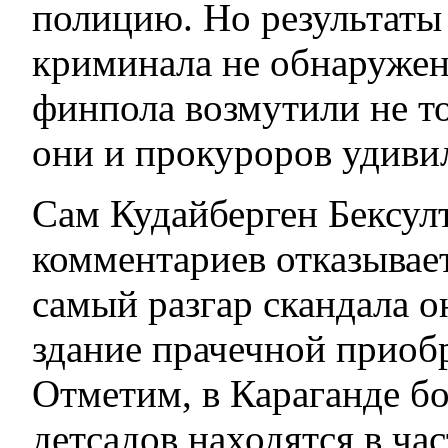
полицию. Но результаты 
криминала не обнаруже
финпола возмутили не то
они и прокуроров удиви
Сам Кудайберген Бексул
комментариев отказывает
самый разгар скандала о
здание прачечной приобр
Отметим, в Караганде бо
детсадов находятся в ча