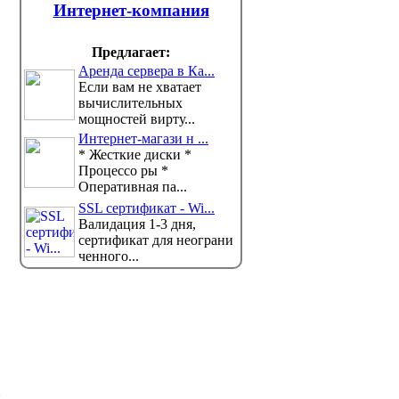
Интернет-компания
Предлагает:
Аренда сервера в Ка...
Если вам не хватает
Сигареты подорожали в
В Казах
вычислительных
Казахстане
правил
мощностей вирту...
- как эт
В Казахстане выросли
Интернет-магази н ...
минимальные розничные цены на
пациен
* Жесткие диски *
сигареты. Об этом говори...
Узкие сп
Процессо ры *
направлять пациентов на доп
Оперативная па...
SSL сертификат - Wi...
Валидация 1-3 дня,
сертификат для неограни
ченного...
д