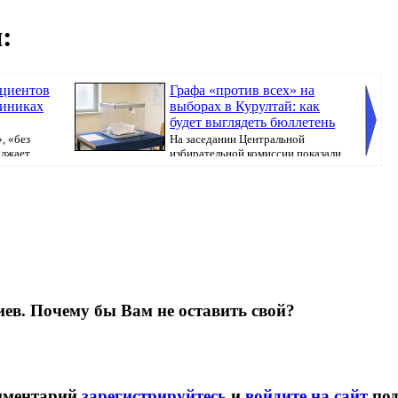
:
ациентов
Графа «против всех» на
линиках
выборах в Курултай: как
будет выглядеть бюллетень
, «без
На заседании Центральной
олжает
избирательной комиссии показали
бюллетень, который...
ев. Почему бы Вам не оставить свой?
омментарий
зарегистрируйтесь
и
войдите на сайт
по