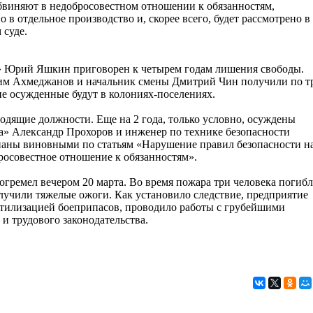
бвиняют в недобросовестном отношении к обязанностям,
о в отдельное производство и, скорее всего, будет рассмотрено в
 суде.
Юрий Яшкин приговорен к четырем годам лишения свободы.
им Ахмеджанов и начальник смены Дмитрий Чин получили по т
ие осужденные будут в колониях-поселениях.
водящие должности. Еще на 2 года, только условно, осуждены
а» Александр Прохоров и инженер по технике безопасности
наны виновными по статьям «Нарушение правил безопасности н
осовестное отношение к обязанностям».
огремел вечером 20 марта. Во время пожара три человека погибл
лучили тяжелые ожоги. Как установило следствие, предприятие
утилизацией боеприпасов, проводило работы с грубейшими
и трудового законодательства.