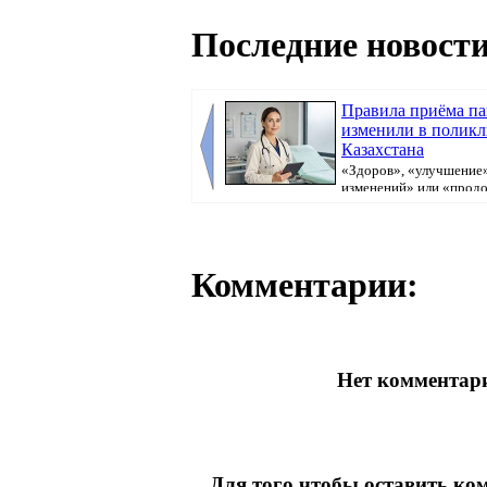
Последние новости
Правила приёма п
изменили в полик
Казахстана
«Здоров», «улучшение»
изменений» или «прод
болеть». В поликлини...
Комментарии:
Нет комментари
Для того чтобы оставить к