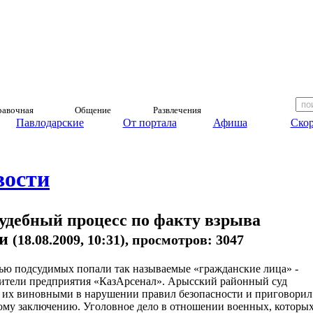
авочная
Общение
Развлечения
Павлодарские
От портала
Афиша
Скор
вости
удебный процесс по факту взрыва
ми
(18.08.2009, 10:31), просмотров: 3047
ью подсудимых попали так называемые «гражданские лица» -
ители предприятия «КазАрсенал». Арысский районный суд
 их виновными в нарушении правил безопасности и приговорил
му заключению. Уголовное дело в отношении военных, которы