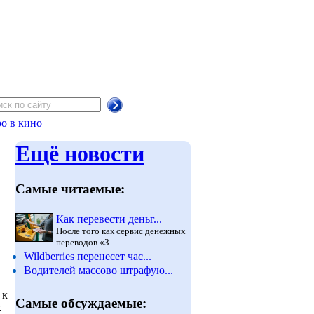
о в кино
Ещё новости
Самые читаемые:
Как перевести деньг...
После того как сервис денежных
переводов «З...
Wildberries перенесет час...
Водителей массово штрафую...
 к
Самые обсуждаемые:
х