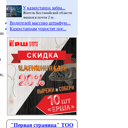
У казахстанца забра...
Житель Костанайской области
лишился почти 2 м...
Водителей массово штрафую...
Казахстанцам упростят пог...
ри
а
и,
"Первая страница" ТОО