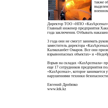
также о
выделен
военном
Директор ТОО «НПО «КазАрсенал» 
Главный инженер предприятия Хак
года заключения. Отбывать наказан
3 года они не смогут занимать руко
заместитель директора «КазАрсенал
Калмаханбет Омаров. Все они приз
взрывоопасных объектах» и «Недобр
Взрыв на складах «КазАрсенала» пр
еще 17 сотрудников предприятия по
«КазАрсенал», которое занимается 
нарушениями техники безопасности 
Евгений Дробязко
www.ktk.kz