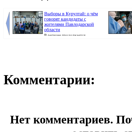
Выборы в Курултай: о чём
говорят кандидаты с
жителями Павлодарской
области
В регионе продолжается
предвыборная кампания, передаёт корреспондент
коклюша, перед
Pavl...
Комментарии:
Нет комментариев. По