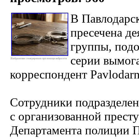
В Павлодарс
пресечена де
группы, подо
серии вымога
Изображение сгенерировано при помощи нейросети
корреспондент Pavlodarn
Сотрудники подразделен
с организованной прест
Департамента полиции 