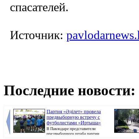
спасателей.
Источник:
pavlodarnews.
Последние новости:
Партия «Әділет» провела
предвыборную встречу с
футболистами «Иртыша»
В Павлодаре представители
предвыборного штаба партии