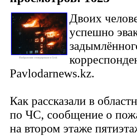
Двоих челове
успешно эвак
задымлённого
корреспонде
Изображение сгенерировано в Grok
Pavlodarnews.kz.
Как рассказали в област
по ЧС, сообщение о пожа
на втором этаже пятиэт