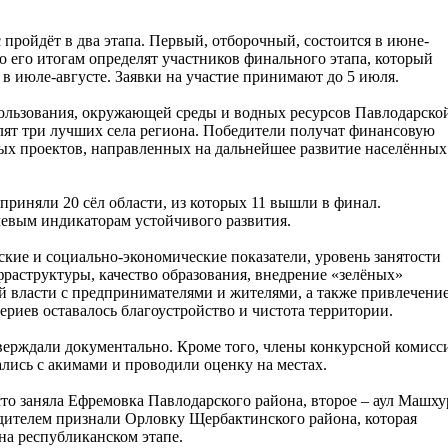
 пройдёт в два этапа. Первый, отборочный, состоится в июне-
о его итогам определят участников финального этапа, который
 в июле-августе. Заявки на участие принимают до 5 июля.
льзования, окружающей среды и водных ресурсов Павлодарско
елят три лучших села региона. Победители получат финансовую
ых проектов, направленных на дальнейшее развитие населённых
приняли 20 сёл области, из которых 11 вышли в финал.
чевым индикаторам устойчивого развития.
кие и социально-экономические показатели, уровень занятости
фраструктуры, качество образования, внедрение «зелёных»
й власти с предпринимателями и жителями, а также привлечени
риев оставалось благоустройство и чистота территории.
верждали документально. Кроме того, члены конкурсной комисс
ались с акимами и проводили оценку на местах.
сто заняла Ефремовка Павлодарского района, второе – аул Машху
дителем признали Орловку Щербактинского района, которая
на республиканском этапе.