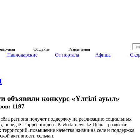
авочная
Общение
Развлечения
Павлодарские
От портала
Афиша
Скор
и
и объявили конкурс «Үлгілі ауыл»
ров: 1197
сёла региона получат поддержку на реализацию социальных
в, передаёт корреспондент Pavlodarnews.kz.Цель – развитие
х территорий, повышение качества жизни на селе и поддержка
ской активности сельчан.