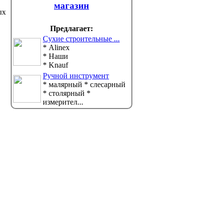
магазин
ых
Предлагает:
Сухие строительные ...
* Alinex
* Наши
* Knauf
Ручной инструмент
* малярный * слесарный
* столярный *
измерител...
В Павлодаре горел
На наб
автомобиль
появилс
Сообщение поступило 5 августа в
Большое 
20:30. Легковой автомобиль
посвящен
загорелся на ули...
Прииртышь