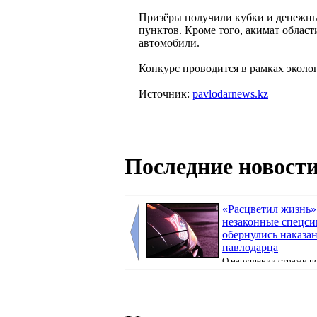
Призёры получили кубки и денежные
пунктов. Кроме того, акимат облас
автомобили.
Конкурс проводится в рамках эколо
Источник:
pavlodarnews.kz
Последние новости
«Расцветил жизнь»
незаконные спецс
обернулись наказа
павлодарца
О нарушении стражи п
узнали благодаря присланной видеозаписи, 