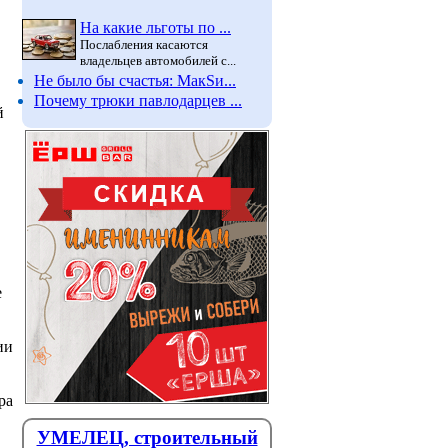
На какие льготы по ...
Послабления касаются
владельцев автомобилей с...
Не было бы счастья: МакSи...
Почему трюки павлодарцев ...
й
е
ии
ра
УМЕЛЕЦ, строительный