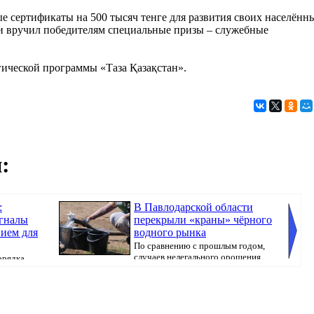
 сертификаты на 500 тысяч тенге для развития своих населённ
ти вручил победителям специальные призы – служебные
гической программы «Таза Қазақстан».
:
:
В Павлодарской области
игналы
перекрыли «краны» чёрного
нием для
водного рынка
По сравнению с прошлым годом,
случаев нелегального орошения
орядка
перед...
стало в 3,5 р...