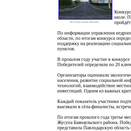
Конкурс
июле. П
пройдёт
Фото Константина Шелкова
По информации управления недропо
области, по итогам конкурса опред
поддержку на реализацию социальн
пунктов.
В прошлом году участие в конкурсе 
Победителей определяли по 20 клю
Организаторы оценивали экологичес
населения, развитие социальной ин
технологий, взаимодействие местно
инвестиций. Одним из важных крите
Каждый показатель участники подт
выезжали в сёла-финалисты, встреч
По итогам прошлого года третье ме
Жусупа Баянаульского района. Побе
представила Павлодарскую область 