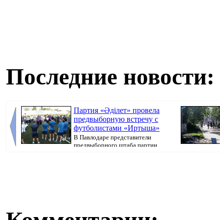
Последние новости:
Партия «Әділет» провела
предвыборную встречу с
футболистами «Иртыша»
В Павлодаре представители
предвыборного штаба партии
«Әділет» прове...
кампания, перед