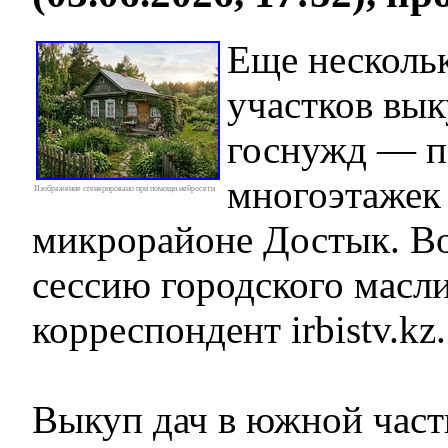
Еще несколь
участков вы
госнужд — п
многоэтажек
Изображение сгенерировано при помощи нейросети
микрорайоне Достык. В
сессию городского масли
корреспондент irbistv.kz.
Выкуп дач в южной част