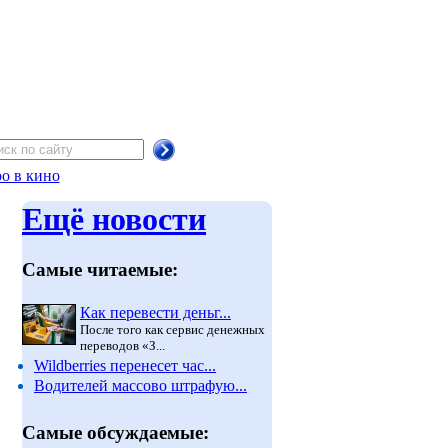
о в кино
Ещё новости
Самые читаемые:
Как перевести деньг...
После того как сервис денежных
переводов «З...
Wildberries перенесет час...
Водителей массово штрафую...
Самые обсуждаемые: