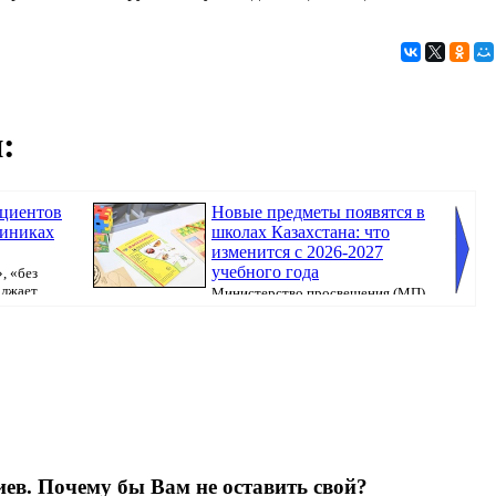
:
ациентов
Новые предметы появятся в
линиках
школах Казахстана: что
изменится с 2026-2027
учебного года
, «без
олжает
Министерство просвещения (МП)
Казахстана продолжает реализацию единой прогр...
бюллете
ев. Почему бы Вам не оставить свой?