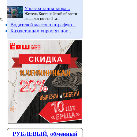
У казахстанца забра...
Житель Костанайской области
лишился почти 2 м...
я.
Водителей массово штрафую...
Казахстанцам упростят пог...
РУБЛЕВЫЙ, обменный