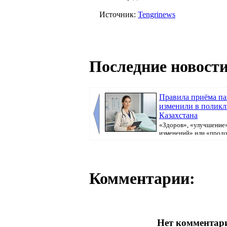
Источник:
Tengrinews
Последние новости
Правила приёма п
изменили в полик
Казахстана
«Здоров», «улучшение»
изменений» или «прод
болеть». В поликлини...
Комментарии:
Нет комментари