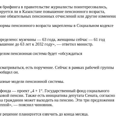
я брифинга в правительстве журналисты поинтересовались,
ируется ли в Казахстане повышение пенсионного возраста,
ние обязательных пенсионных отчислений или другие изменени
нормы пенсионного возраста закреплены в Социальном кодексе
определено: мужчины — 63 года, женщины сейчас — 61 год
вышение до 63 лет к 2032 году», — ответил министр.
целом пенсионная система будет «обсуждаться
сматриваться, есть поручение. Сейчас в рамках рабочей группы
ообщил он.
разные модели пенсионной системы.
фонда — проект „4 + 1“. Государственный фонд социального
ховой пенсии. Также есть инициатива депутата Сената, согласно
ажа гражданин может выходить на пенсию. Эти три предложения
уппой», — пояснил чиновник.
е решение планируется озвучить до конца месяца.