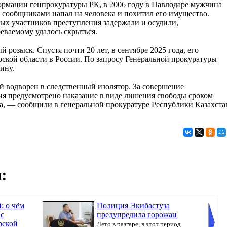
рмации генпрокуратуры РК, в 2006 году в Павлодаре мужчина
с сообщниками напал на человека и похитил его имущество.
ых участников преступления задержали и осудили,
реваемому удалось скрыться.
озыск. Спустя почти 20 лет, в сентябре 2025 года, его
ской области в России. По запросу Генеральной прокуратуры
ину.
 водворен в следственный изолятор. За совершение
я предусмотрено наказание в виде лишения свободы сроком
ва, — сообщили в генеральной прокуратуре Республики Казахста
:
: о чём
Полиция Экибастуза
 с
предупредила горожан
рской
Лето в разгаре, в этот период