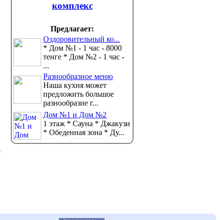
комплекс
году сем
Но санврачи ждут новый подъём,
передает корреспондент
помощь, ..
news.kz. ...
Предлагает:
Оздоровительный ко...
* Дом №1 - 1 час - 8000
тенге * Дом №2 - 1 час -
...
Разнообразное меню
Наша кухня может
предложить большое
разнообразие г...
Дом №1 и Дом №2
1 этаж * Сауна * Джакузи
* Обеденная зона * Ду...
д