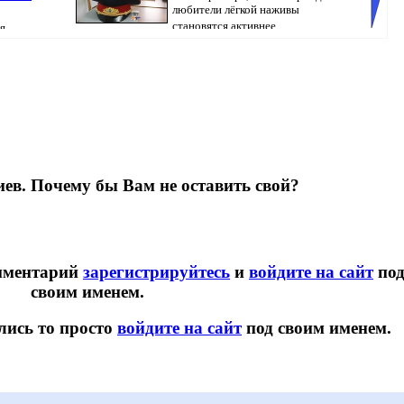
любители лёгкой наживы
становятся активнее,...
я
ондент
Pavlodar
ев. Почему бы Вам не оставить свой?
омментарий
зарегистрируйтесь
и
войдите на сайт
по
своим именем.
лись то просто
войдите на сайт
под своим именем.