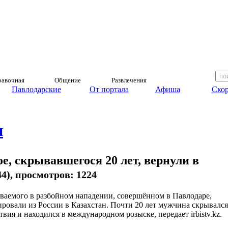
авочная
Общение
Развлечения
Павлодарские
От портала
Афиша
Скор
и
ое, скрывавшегося 20 лет, вернули в
:44), просмотров: 1224
ваемого в разбойном нападении, совершённом в Павлодаре,
ировали из России в Казахстан. Почти 20 лет мужчина скрывался
твия и находился в международном розыске, передает irbistv.kz.