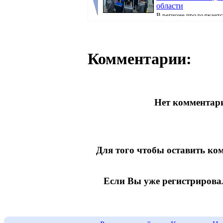
области
В регионе продолжаетс
предвыборная кампания, передаёт корресп
Pavl...
Комментарии:
Нет комментари
Для того чтобы оставить к
Если Вы уже регистрирова