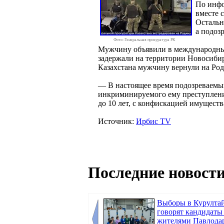
По инфо
вместе 
Остальн
а подоз
Фото: Генеральная прокуратура РК
Мужчину объявили в международный р
задержали на территории Новосибир
Казахстана мужчину вернули на Род
— В настоящее время подозреваемый
инкриминируемого ему преступлени
до 10 лет, с конфискацией имущест
Источник:
Ирбис TV
Последние новости
Выборы в Курултай
говорят кандидаты
жителями Павлода