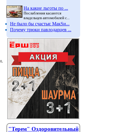
На какие льготы по ...
Послабления касаются
владельцев автомобилей с...
Не было бы счастья: МакSи...
Почему трюки павлодарцев ...
н.
Лето принесло Павлодару
В Павло
затишье по заболеваемости
родите
"Терем" Оздоровительный
корью
Для подг