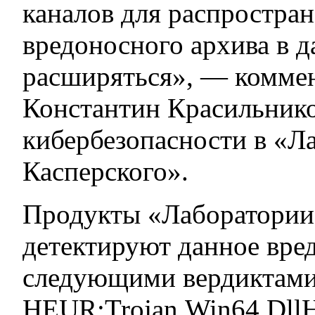
каналов для распростра
вредоносного архива в 
расширяться», — комме
Константин Красильнико
кибербезопасности в «Л
Касперского».
Продукты «Лаборатории
детектируют данное вре
следующими вердиктами
HEUR:Trojan.Win64.DllH