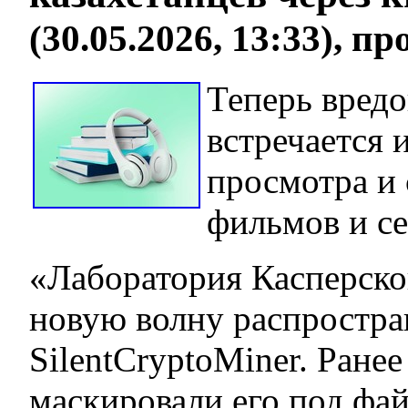
(30.05.2026, 13:33), п
Теперь вред
встречается и
просмотра и 
фильмов и с
«Лаборатория Касперско
новую волну распростра
SilentCryptoMiner. Ран
маскировали его под фай