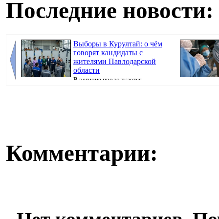
Последние новости:
Выборы в Курултай: о чём
говорят кандидаты с
жителями Павлодарской
области
В регионе продолжается
предвыборная кампания, передаёт корреспондент
коклюша, перед
Pavl...
Комментарии: