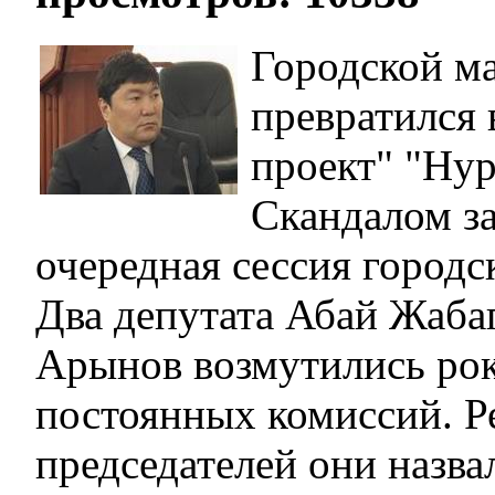
Городской м
превратился 
проект" "Ну
Скандалом з
очередная сессия городс
Два депутата Абай Жаба
Арынов возмутились рок
постоянных комиссий. Р
председателей они назва