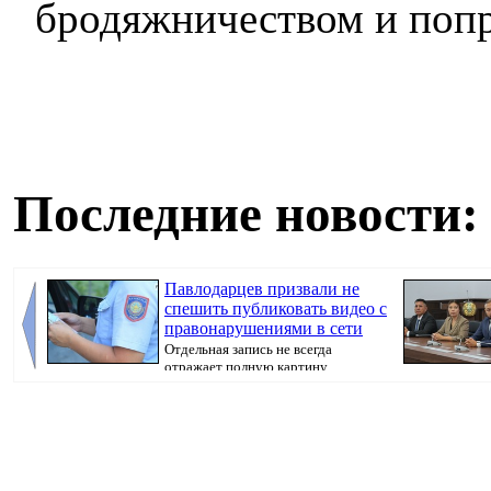
бродяжничеством и поп
Последние новости:
Павлодарцев призвали не
спешить публиковать видео с
правонарушениями в сети
Отдельная запись не всегда
отражает полную картину
произошедшего, передае...
вручил им госу