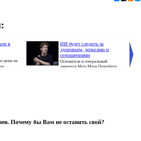
:
али в
ИИ будет следить за
здоровьем, деньгами и
отношениями
е цены на
Основатель и генеральный
и...
директор Meta Марк Цукерберг
уверен, что уже в б...
популяр
ев. Почему бы Вам не оставить свой?