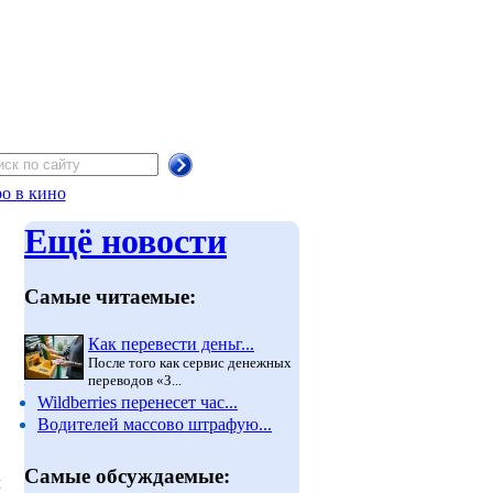
о в кино
Ещё новости
Самые читаемые:
Как перевести деньг...
После того как сервис денежных
переводов «З...
Wildberries перенесет час...
Водителей массово штрафую...
Самые обсуждаемые:
л