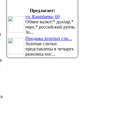
Предлагает:
ул. Каирбаева, 69
Обмен валют:* доллар,*
евро,* российский рубль.
Зо...
и
Продажа золотых сли...
Золотые слитки
представлены в четырех
разновид нос...
х
я
са