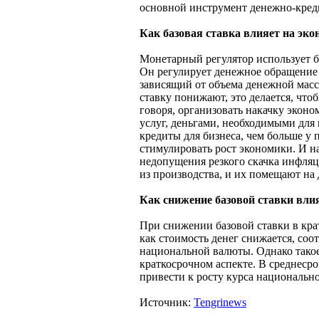
основной инструмент денежно-кред
Как базовая ставка влияет на эк
Монетарный регулятор использует б
Он регулирует денежное обращение 
зависящий от объема денежной мас
ставку понижают, это делается, что
говоря, организовать накачку экон
услуг, деньгами, необходимыми для 
кредиты для бизнеса, чем больше у
стимулировать рост экономики. И н
недопущения резкого скачка инфляц
из производства, и их помещают на
Как снижение базовой ставки влия
При снижении базовой ставки в кра
как стоимость денег снижается, со
национальной валюты. Однако такое
краткосрочном аспекте. В среднеср
привести к росту курса национальн
Источник:
Tengrinews