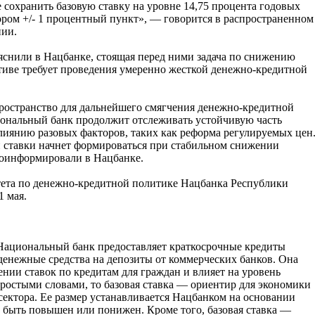
 сохранить базовую ставку на уровне 14,75 процента годовых
ором +/- 1 процентный пункт», — говорится в распространенном
ии.
яснили в Нацбанке, стоящая перед ними задача по снижению
тиве требует проведения умеренно жесткой денежно-кредитной
пространство для дальнейшего смягчения денежно-кредитной
иональный банк продолжит отслеживать устойчивую часть
лиянию разовых факторов, таких как реформа регулируемых цен
 ставки начнет формироваться при стабильном снижении
оинформировали в Нацбанке.
ета по денежно-кредитной политике Нацбанка Республики
1 мая.
 Национальный банк предоставляет краткосрочные кредиты
енежные средства на депозиты от коммерческих банков. Она
нии ставок по кредитам для граждан и влияет на уровень
простыми словами, то базовая ставка — ориентир для экономики
сектора. Ее размер устанавливается Нацбанком на основании
 быть повышен или понижен. Кроме того, базовая ставка —