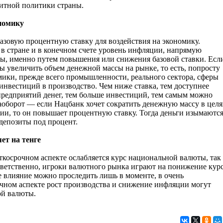
итной политики страны.
ономику
азовую процентную ставку для воздействия на экономику.
в стране и в конечном счете уровень инфляции, напрямую
сы, именно путем повышения или снижения базовой ставки. Есл
бы увеличить объем денежной массы на рынке, то есть, попросту
омики, прежде всего промышленности, реального сектора, сферы
инвестиций в производство. Чем ниже ставка, тем доступнее
 предприятий денег, тем больше инвестиций, тем самым можно
аоборот — если Нацбанк хочет сократить денежную массу в целя
ии, то он повышает процентную ставку. Тогда деньги изымаютс
 депозиты под процент.
ет на тенге
ткосрочном аспекте ослабляется курс национальной валюты, так
ответственно, игроки валютного рынка играют на понижение кур
 влияние можно проследить лишь в моменте, в очень
очном аспекте рост производства и снижение инфляции могут
ой валюты.