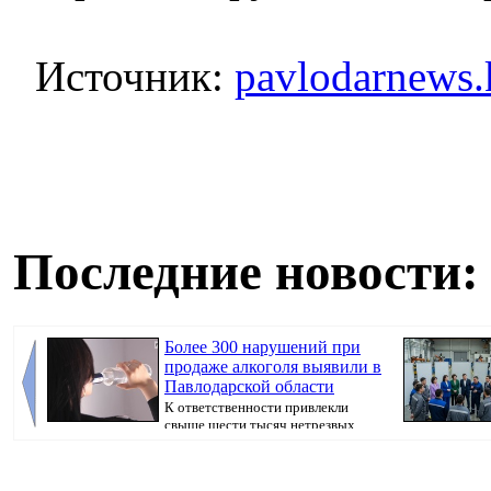
Источник:
pavlodarnews.
Последние новости:
Более 300 нарушений при
продаже алкоголя выявили в
Павлодарской области
К ответственности привлекли
свыше шести тысяч нетрезвых
граждан, передаёт...
предвыборная 
Pavl...