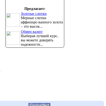
Но санврачи ждут новый подъём,
Перед на
передает корреспондент
проходят
Предлагает:
news.kz. ...
безопасности, пер...
Золотые слитки
Мерные слитки
аффиниро ванного золота
– это высок...
Обмен валют
Выбирая лучший курс,
вы можете доверять
надежности...
д