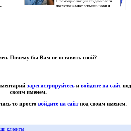
С помощью вакцин эпидемиологи
предупреждают вспышки кори и
я
ондент
коклюша, перед...
Pavlodar
ев. Почему бы Вам не оставить свой?
омментарий
зарегистрируйтесь
и
войдите на сайт
по
своим именем.
лись то просто
войдите на сайт
под своим именем.
ши клиенты