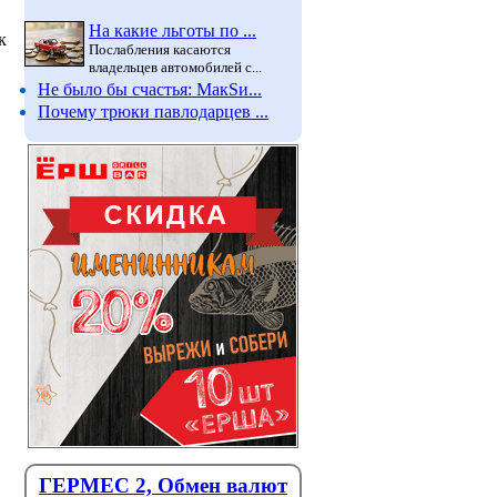
На какие льготы по ...
к
Послабления касаются
владельцев автомобилей с...
Не было бы счастья: МакSи...
Почему трюки павлодарцев ...
Лето принесло Павлодару
Павлод
затишье по заболеваемости
научат 
корью
древес
ГЕРМЕС 2, Обмен валют