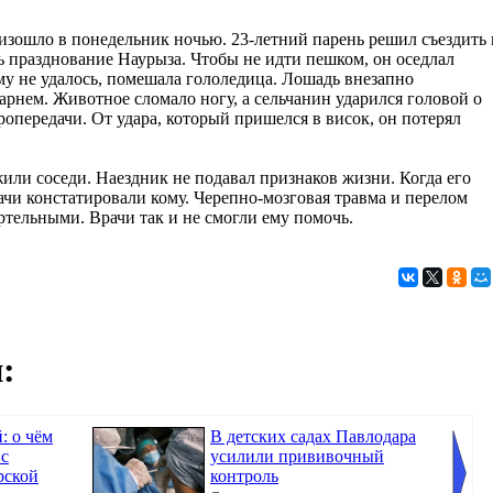
изошло в понедельник ночью. 23-летний парень решил съездить 
ь празднование Наурыза. Чтобы не идти пешком, он оседлал
ему не удалось, помешала гололедица. Лошадь внезапно
парнем. Животное сломало ногу, а сельчанин ударился головой о
опередачи. От удара, который пришелся в висок, он потерял
или соседи. Наездник не подавал признаков жизни. Когда его
ачи констатировали кому. Черепно-мозговая травма и перелом
ртельными. Врачи так и не смогли ему помочь.
:
: о чём
В детских садах Павлодара
 с
усилили прививочный
рской
контроль