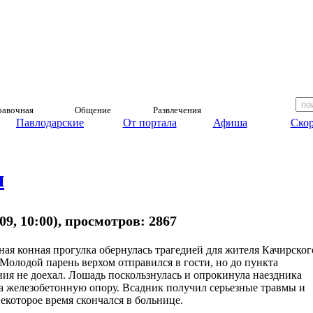
авочная
Общение
Развлечения
Павлодарские
От портала
Афиша
Скор
и
009, 10:00), просмотров: 2867
ная конная прогулка обернулась трагедией для жителя Качирског
 Молодой парень верхом отправился в гости, но до пункта
ния не доехал. Лошадь поскользнулась и опрокинула наездника
а железобетонную опору. Всадник получил серьезные травмы и
некоторое время скончался в больнице.