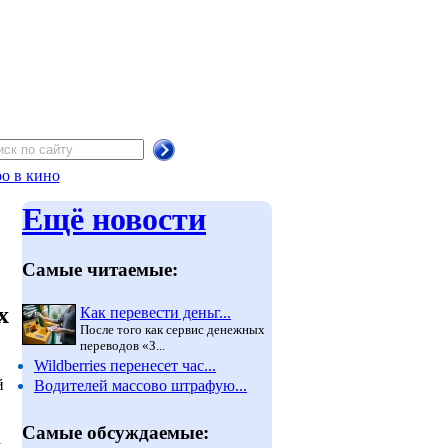
о в кино
Ещё новости
Самые читаемые:
х
Как перевести деньг...
После того как сервис денежных
переводов «З...
Wildberries перенесет час...
й
Водителей массово штрафую...
Самые обсуждаемые:
а