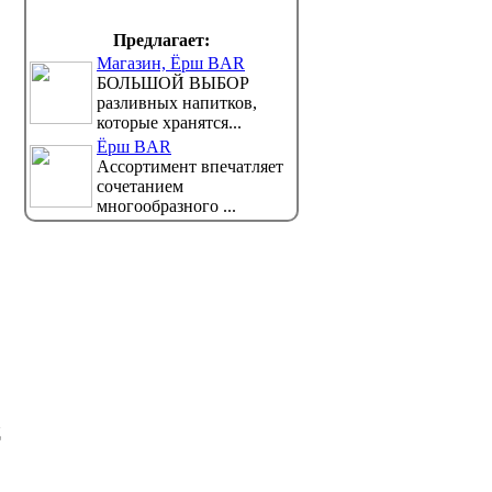
Предлагает:
В Казахстане обновили
ИИ буде
Магазин, Ёрш BAR
правила работы поликлиник
здоровь
БОЛЬШОЙ ВЫБОР
- как это отразится на
отноше
разливных напитков,
пациентах
Основате
которые хранятся...
директор
Узкие специалисты смогут сами
Ёрш BAR
ять пациентов на дополнительные обслед...
уверен, что уже в б...
Ассортимент впечатляет
сочетанием
многообразного ...
д