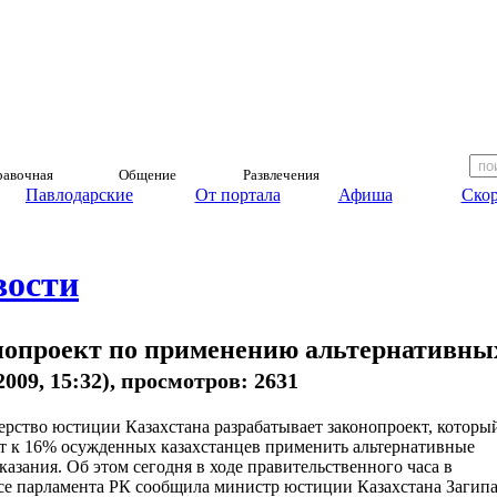
авочная
Общение
Развлечения
Павлодарские
От портала
Афиша
Скор
вости
нопроект по применению альтернативны
.2009, 15:32), просмотров: 2631
рство юстиции Казахстана разрабатывает законопроект, которы
т к 16% осужденных казахстанцев применить альтернативные
казания. Об этом сегодня в ходе правительственного часа в
е парламента РК сообщила министр юстиции Казахстана Загип