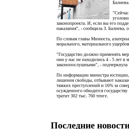
Балиева
"Сейчас
уголовн
законопроекта. И, если вы его под
наказания", - сообщила З. Балиева,
По словам главы Минюста, альтерн
морального, материального ущербов
"Государство должно применять ме
они у нас не находились 4 - 5 лет в
законопослушными", - подчеркнула З
По информации министра юстиции, 
лишения свободы, отбывают наказан
тяжких преступлений и 16% за сове
осужденного обходится государству 
тратит 302 тыс. 760 тенге.
Последние новости