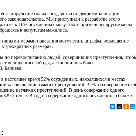
.
 есть поручение главы государства по декриминализации
ого законодательства. Мы приступили к разработке этого
держите, к 16% осужденных могут быть применены другие меры
 обращаясь к депутатам мажилиса.
ативными мерами наказания могут стать штрафы, возмещение
 в трехкратных размерах.
ры по перевоспитанию людей, совершивших преступления, чтоб
 местах лишения свободы, а становились более
. Балиева.
в настоящее время 52% осужденных, находящихся в местах
ие за совершение тяжких преступлений, 32% за совершение осо
ршение нетяжких преступлений. В день содержание одного
в 829,5 тенге. В год на содержание одного осужденного бюджет
: