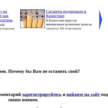
» на
Сигареты подорожали в
: как
Казахстане
ллетень
В Казахстане выросли
минимальные розничные цены на
ной
и показали
сигареты. Об этом говори...
направл
ев. Почему бы Вам не оставить свой?
омментарий
зарегистрируйтесь
и
войдите на сайт
по
своим именем.