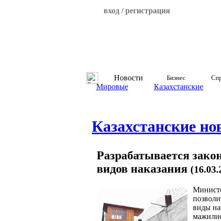
вход / регистрация
Новости
Бизнес
Спр
Мировые
Казахстанские
Казахстанские но
Разрабатывается зако
видов наказания
(16.03
Министе
позволи
виды на
мажилис