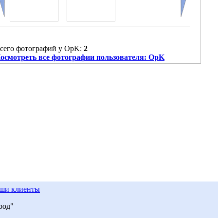
сего фотографий у OpK:
2
осмотреть все фотографии пользователя: OpK
ши клиенты
род"